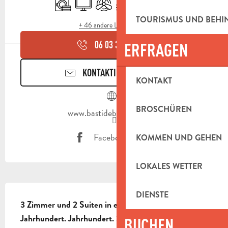
TOURISMUS UND BEH
+ 46 andere Leistung(en)
06 03 39 56
▒▒
ERFRAGEN
KONTAKTIEREN SIE UNS
KONTAKT
BROSCHÜREN
www.bastidebeaudinard.fr
Facebook Seite
KOMMEN UND GEHEN
LOKALES WETTER
BESCHREIBUNG
DIENSTE
3 Zimmer und 2 Suiten in einer Bastide aus dem 15. 
Jahrhundert. Jahrhundert. Swimmingpool, 
BUCHEN