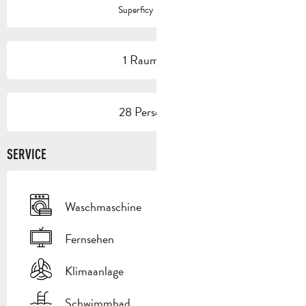
2
Superficy : 150 m
1 Raum/Saal
28 Person(en)
SERVICE
Waschmaschine
Fernsehen
Klimaanlage
Schwimmbad