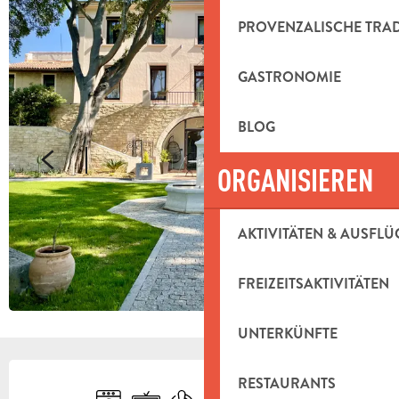
PROVENZALISCHE TRA
GASTRONOMIE
BLOG
ORGANISIEREN
AKTIVITÄTEN & AUSFLÜ
FREIZEITSAKTIVITÄTEN
UNTERKÜNFTE
ÖFFNUNGSZEITEN & KONTAKTDAT
RESTAURANTS
Waschmaschine
Fernsehen
Klimaanlage
Schwimmbad
Parkplatz
Versammlungsraum