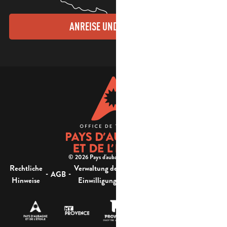
ANREISE UND KONTAKTE
© 2026 Pays d'aubagne et de l'étoile -
Rechtliche
Verwaltung der
Barrierefreiheit:
-
-
-
-
AGB
Sitemap
Hinweise
Einwilligung
nicht konform