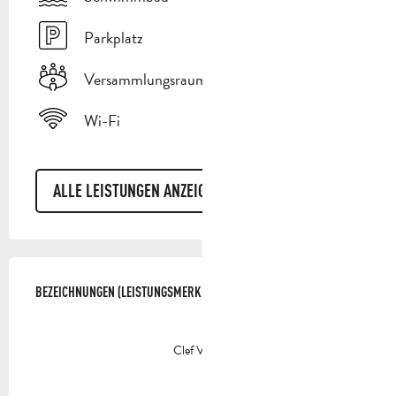
Parkplatz
Versammlungsraum
Wi-Fi
ALLE LEISTUNGEN ANZEIGEN
LEISTUNGENSMÖGLICHKEITEN
BEZEICHNUNGEN (LEISTUNGSMERKMALE)
BEZEICHNUNGEN (LEISTUNGSMERKMALE)
Clef Verte