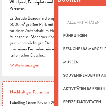
Whirlpool, Tennisplatz und Boulespiel. Kapazität 14 
Personen.
La Bastide Beaudinard empfängt Sie in seinem 
ALLE AKTIVITÄTEN
6000 m² großen Park mit hundertjährigen Bäumen 
für einen Aufenthalt im Herzen der Landschaft von 
FÜHRUNGEN
Aubagnaise. Moderner Komfort an einem 
geschichtsträchtigen Ort. Jedes Zimmer verfügt 
über einen Fernseher, ein eigenes Badezimmer mit 
BESUCHE UM MARCEL 
italienischer Dusche...
MUSEEN
Mehr anzeigen
SOUVENIRLADEN IN A
AKTIVITÄTEN IM FREIEN
Nachhaltiger Tourismus
Labelling Green Key seit 2023.
FREIZEITAKTIVITÄTEN