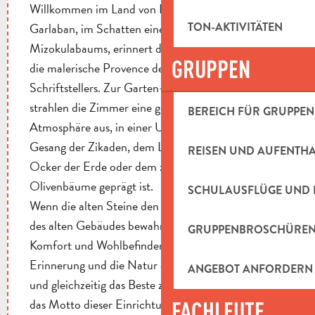
Willkommen im Land von Pagnol! Am Fuße des
Garlaban, im Schatten eines hundertjährigen
TON-AKTIVITÄTEN
Mizokulabaums, erinnert die Bastide Beaudinard an
GRUPPEN
die malerische Provence des berühmten
Schriftstellers. Zur Garten- oder Bergseite hin
strahlen die Zimmer eine gemütliche und warme
BEREICH FÜR GRUPPEN
Atmosphäre aus, in einer Umgebung, die vom
Gesang der Zikaden, dem Licht des Südens, dem
REISEN UND AUFENTH
Ocker der Erde oder dem zarten Grün der
Olivenbäume geprägt ist.
SCHULAUSFLÜGE UND 
Wenn die alten Steine den authentischen Charme
des alten Gebäudes bewahrt haben, trägt alles zum
GRUPPENBROSCHÜRE
Komfort und Wohlbefinden der Gäste bei. Die
Erinnerung und die Natur des Ortes zu bewahren
ANGEBOT ANFORDERN
und gleichzeitig das Beste zu bieten, ist ein wenig
das Motto dieser Einrichtung. Eine sehr engagierte
FACHLEUTE