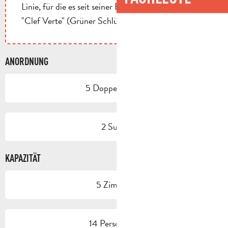
Linie, für die es seit seiner Eröffnung das Label
"Clef Verte" (Grüner Schlüssel) erhalten hat.
ANORDNUNG
5 Doppelbetten
2 Suite
KAPAZITÄT
5 Zimmer
14 Person(en)