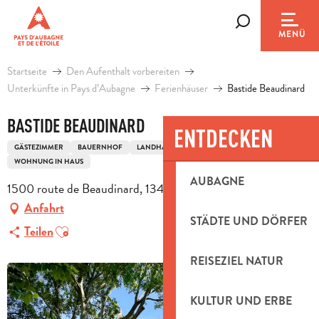
Aller
au
Suche
MENÜ
contenu
principal
Startseite
Den Aufenthalt vorbereiten
Unterkünfte in Pays d’Aubagne
Ferienhäuser
Bastide Beaudinard
BASTIDE BEAUDINARD
ENTDECKEN
GÄSTEZIMMER
BAUERNHOF
LANDHAUS
ZIMMER
ALTBAU
WOHNUNG IN HAUS
AUBAGNE
1500 route de Beaudinard, 13400 Aubagne
Anfahrt
STÄDTE UND DÖRFER
Ajouter aux favoris
Teilen
REISEZIEL NATUR
KULTUR UND ERBE