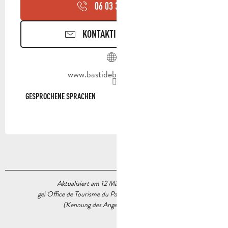
06 03 39 56
▒▒
KONTAKTIEREN SIE UNS
www.bastidebeaudinard.fr
GESPROCHENE SPRACHEN
GESPROCHENE SPRACHEN
Aktualisiert am 12 März 2026 Um 09:37
gei Office de Tourisme du Pays d’Aubagne et de l’Étoile
(Kennung des Angebots :
5994308
)