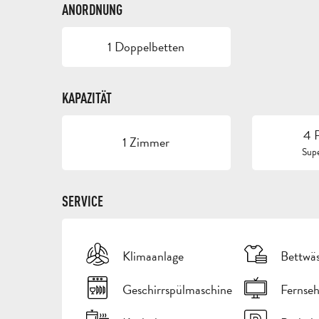
ANORDNUNG
1 Doppelbetten
KAPAZITÄT
4 
1 Zimmer
Supe
SERVICE
Klimaanlage
Bettwä
Geschirrspülmaschine
Fernse