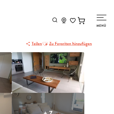
Suche
MENÜ
Voir les favoris
Ajouter aux favoris
Teilen
Zu Favoriten hinzufügen
+ 7