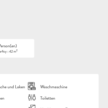
Person(en)
2
rficy : 42 m
sche und Laken
Waschmaschine
hen
Toiletten