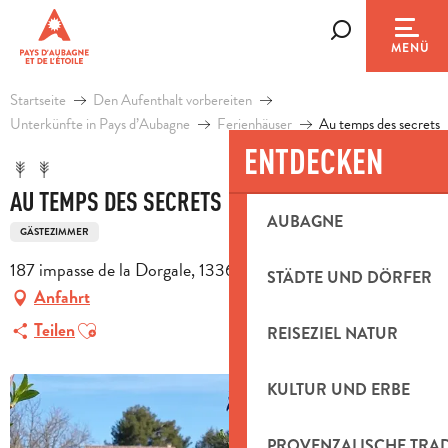
Aller
au
Suche
MENÜ
contenu
principal
Startseite
Den Aufenthalt vorbereiten
Unterkünfte in Pays d’Aubagne
Ferienhäuser
Au temps des secrets
ENTDECKEN
AU TEMPS DES SECRETS
AUBAGNE
GÄSTEZIMMER
187 impasse de la Dorgale, 13360 Roquevaire
STÄDTE UND DÖRFER
Anfahrt
Ajouter aux favoris
Teilen
REISEZIEL NATUR
KULTUR UND ERBE
PROVENZALISCHE TRA