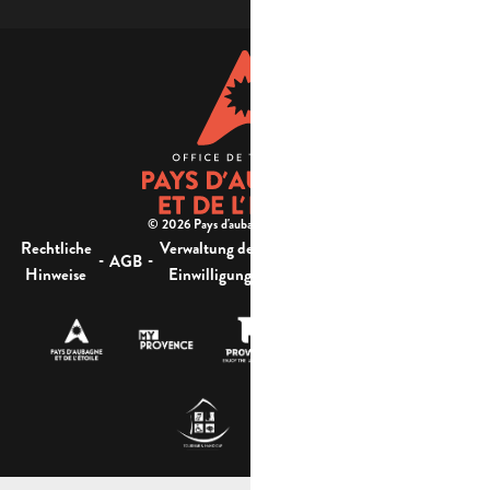
© 2026 Pays d'aubagne et de l'étoile -
Rechtliche
Verwaltung der
Barrierefreiheit:
-
-
-
-
AGB
Sitemap
Hinweise
Einwilligung
nicht konform