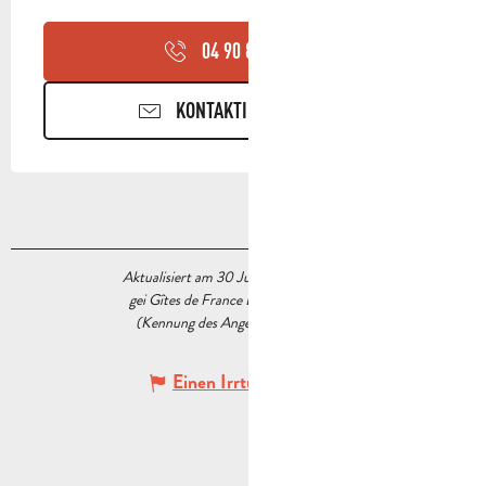
04 90 85 45
▒▒
KONTAKTIEREN SIE UNS
Aktualisiert am 30 Juni 2026 Um 10:54
gei Gîtes de France Bouches du Rhône
(Kennung des Angebots :
7051808
)
Einen Irrtum angeben