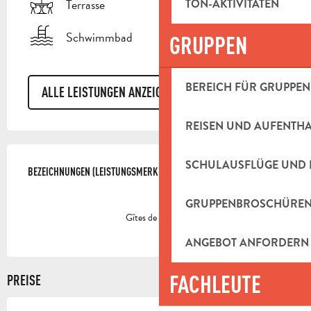
Terrasse
TON-AKTIVITÄTEN
Schwimmbad
GRUPPEN
BEREICH FÜR GRUPPEN
ALLE LEISTUNGEN ANZEIGEN
REISEN UND AUFENTH
LEISTUNGENSMÖGLICHKEITEN
SCHULAUSFLÜGE UND 
BEZEICHNUNGEN (LEISTUNGSMERKMALE)
BEZEICHNUNGEN (LEISTUNGSMERKMALE)
GRUPPENBROSCHÜRE
Gîtes de France
ANGEBOT ANFORDERN
FACHLEUTE
PREISE