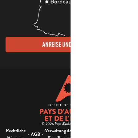
ANREISE UND KONTAKTE
© 2026 Pays d'aubagne et de l'étoile -
Rechtliche
Verwaltung der
Barrierefreiheit:
-
-
-
-
AGB
Sitemap
Hinweise
Einwilligung
nicht konform