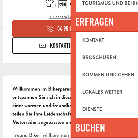
Bettwäsche und Laken
Geschirrspülmaschine
Terrasse
Tiere erlaubt
TOURISMUS UND BEH
+ 7 andere Leistung(en)
ERFRAGEN
04 90 85 45
▒▒
KONTAKT
KONTAKTIEREN SIE UNS
BROSCHÜREN
KOMMEN UND GEHEN
BESCHREIBUNG
Willkommen im Bikerparadies! Kommen Sie und 
LOKALES WETTER
entspannen Sie sich in dieser Oase der Ruhe, in 
einer warmen und freundlichen Atmosphäre, und 
DIENSTE
teilen Sie Ihre Leidenschaft an einem speziell für 
Motorräder angepassten und gestalteten Ort.
BUCHEN
Freund Biker, willkommen bei Béa und Francky! 