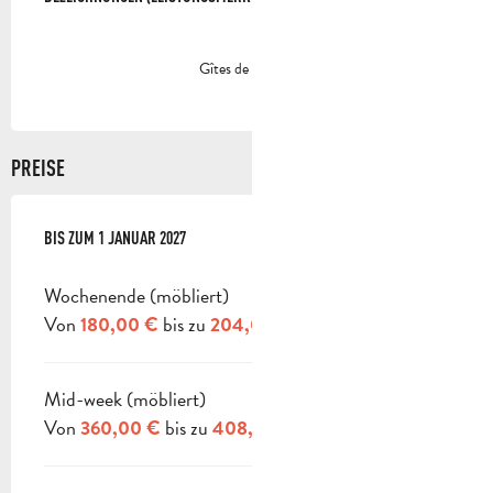
Gîtes de France
PREISE
AB
BIS ZUM
3 JANUAR 2026
1 JANUAR 2027
BIS ZUM
1 JANUAR 2027
Wochenende (möbliert)
Von
bis zu
180,00 €
204,00 €
Mid-week (möbliert)
Von
bis zu
360,00 €
408,00 €