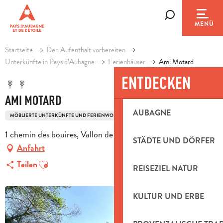
Aller
au
Suche
MENÜ
contenu
principal
Startseite
Den Aufenthalt vorbereiten
Unterkünfte in Pays d’Aubagne
Ferienhäuser
Ami Motard
ENTDECKEN
AMI MOTARD
AUBAGNE
MÖBLIERTE UNTERKÜNFTE UND FERIENWOHNUNGEN
1 chemin des bouires, Vallon de Nice, 13390 Auriol
STÄDTE UND DÖRFER
Anfahrt
Ajouter aux favoris
Teilen
REISEZIEL NATUR
KULTUR UND ERBE