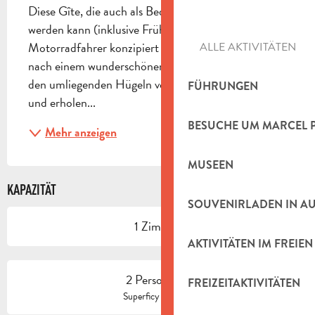
Diese Gîte, die auch als Bed & Breakfast gemietet 
werden kann (inklusive Frühstück), wurde für 
Motorradfahrer konzipiert und gestaltet, die sich 
ALLE AKTIVITÄTEN
nach einem wunderschönen Tag auf der Radtour in 
den umliegenden Hügeln von Pagnol entspannen 
FÜHRUNGEN
und erholen...
BESUCHE UM MARCEL 
Mehr anzeigen
MUSEEN
KAPAZITÄT
SOUVENIRLADEN IN A
1 Zimmer
AKTIVITÄTEN IM FREIEN
2 Person(en)
FREIZEITAKTIVITÄTEN
2
Superficy : 46 m