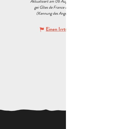
Aktualisiert am 06 August 2026 Um 07:51
gei Gîtes de France Bouches du Rhône
(Kennung des Angebots :
7336978
)
Einen Irrtum angeben