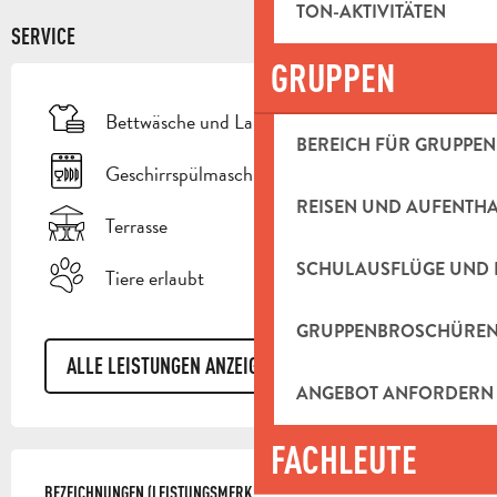
TON-AKTIVITÄTEN
SERVICE
GRUPPEN
Bettwäsche und Laken
BEREICH FÜR GRUPPEN
Geschirrspülmaschine
REISEN UND AUFENTH
Terrasse
SCHULAUSFLÜGE UND 
Tiere erlaubt
GRUPPENBROSCHÜRE
ALLE LEISTUNGEN ANZEIGEN
ANGEBOT ANFORDERN
FACHLEUTE
LEISTUNGENSMÖGLICHKEITEN
BEZEICHNUNGEN (LEISTUNGSMERKMALE)
BEZEICHNUNGEN (LEISTUNGSMERKMALE)