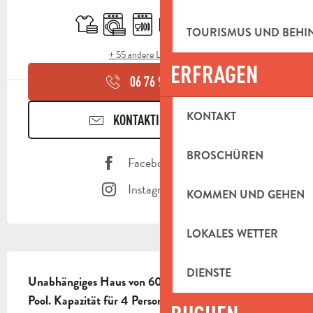
ÖFFNUNGSZEITEN & KONTAKTDAT
Bettwäsche und Laken
Waschmaschine
Geschirrspülmaschine
Fernsehen
Kochplatte
Klimaanlage
TOURISMUS UND BEH
+ 55 andere Leistung(en)
ERFRAGEN
06 76 92 27
▒▒
KONTAKT
KONTAKTIEREN SIE UNS
BROSCHÜREN
Facebook Seite
Instagram Seite
KOMMEN UND GEHEN
LOKALES WETTER
BESCHREIBUNG
DIENSTE
Unabhängiges Haus von 60m². 2 Schlafzimmer. 
Pool. Kapazität für 4 Personen.