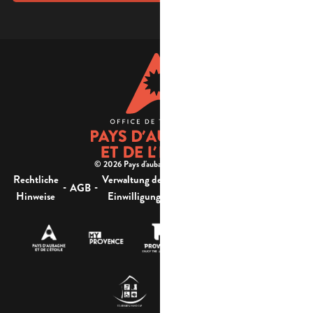
© 2026 Pays d'aubagne et de l'étoile -
Rechtliche
Verwaltung der
Barrierefreiheit:
-
-
-
-
AGB
Sitemap
Hinweise
Einwilligung
nicht konform