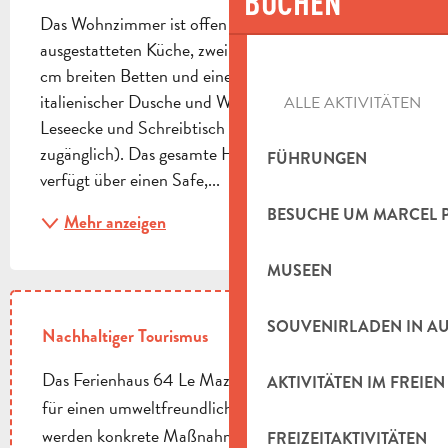
BUCHEN
Das Wohnzimmer ist offen zu einer voll 
ausgestatteten Küche, zwei Schlafzimmern mit 160 
cm breiten Betten und einem Badezimmer mit 
italienischer Dusche und WC. Mezzanin mit 
ALLE AKTIVITÄTEN
Leseecke und Schreibtisch (für Kleinkinder nicht 
zugänglich). Das gesamte Haus ist klimatisiert und 
FÜHRUNGEN
verfügt über einen Safe,...
BESUCHE UM MARCEL 
Mehr anzeigen
MUSEEN
SOUVENIRLADEN IN A
Nachhaltiger Tourismus
Das Ferienhaus 64 Le Mazet engagiert sich einfach
AKTIVITÄTEN IM FREIEN
für einen umweltfreundlicheren Aufenthalt. Es
werden konkrete Maßnahmen ergriffen, um den
FREIZEITAKTIVITÄTEN