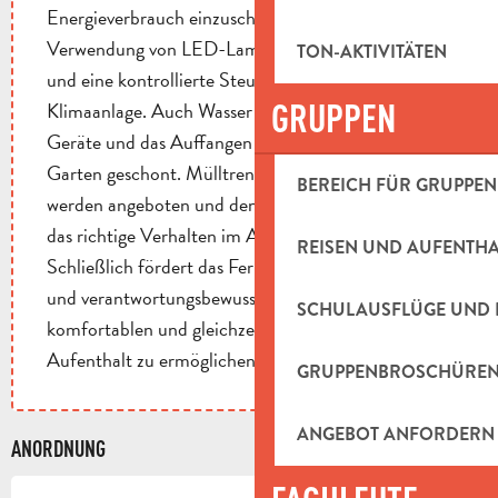
Energieverbrauch einzuschränken, wie z. B. die
Verwendung von LED-Lampen, Sonnenkollektoren
TON-AKTIVITÄTEN
und eine kontrollierte Steuerung der Heizung und
GRUPPEN
Klimaanlage. Auch Wasser wird durch sparsame
Geräte und das Auffangen von Regenwasser für den
Garten geschont. Mülltrennung und Kompost
BEREICH FÜR GRUPPEN
werden angeboten und den Besuchern erklärt, um
das richtige Verhalten im Alltag zu erleichtern.
REISEN UND AUFENTH
Schließlich fördert das Ferienhaus einen lokalen
und verantwortungsbewussten Konsum, um einen
SCHULAUSFLÜGE UND 
komfortablen und gleichzeitig nachhaltigeren
Aufenthalt zu ermöglichen.
GRUPPENBROSCHÜRE
ANGEBOT ANFORDERN
ANORDNUNG