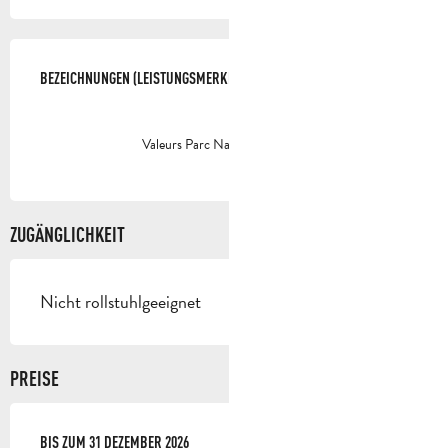
LEISTUNGENSMÖGLICHKEITEN
BEZEICHNUNGEN (LEISTUNGSMERKMALE)
BEZEICHNUNGEN (LEISTUNGSMERKMALE)
Valeurs Parc Naturel Régional
ZUGÄNGLICHKEIT
Nicht rollstuhlgeeignet
PREISE
AB
BIS ZUM
9 OKTOBER 2025
31 DEZEMBER 2026
BIS ZUM
31 DEZEMBER 2026