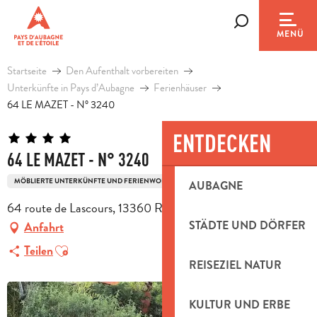
Aller
au
Suche
MENÜ
contenu
principal
Startseite
Den Aufenthalt vorbereiten
Unterkünfte in Pays d’Aubagne
Ferienhäuser
64 LE MAZET - N° 3240
ENTDECKEN
64 LE MAZET - N° 3240
MÖBLIERTE UNTERKÜNFTE UND FERIENWOHNUNGEN
HAUS
AUBAGNE
64 route de Lascours, 13360 Roquevaire
STÄDTE UND DÖRFER
Anfahrt
Ajouter aux favoris
Teilen
REISEZIEL NATUR
KULTUR UND ERBE