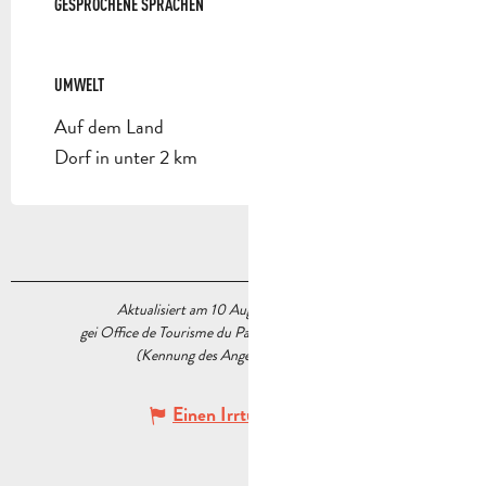
GESPROCHENE SPRACHEN
GESPROCHENE SPRACHEN
UMWELT
UMWELT
Auf dem Land
Dorf in unter 2 km
Aktualisiert am 10 August 2026 Um 17:10
gei Office de Tourisme du Pays d’Aubagne et de l’Étoile
(Kennung des Angebots :
5476993
)
Einen Irrtum angeben