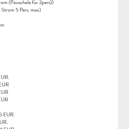
rom (Pauschale für 2pers))
t Strom 5 Pers. max)
ium
 EUR.
 EUR
 EUR
 EUR
55 EUR.
EUR.