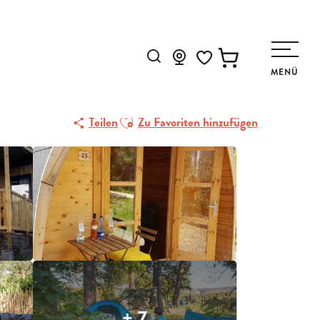
Suche
MENÜ
Voir les favoris
Ajouter aux favoris
Teilen
Zu Favoriten hinzufügen
+ 7