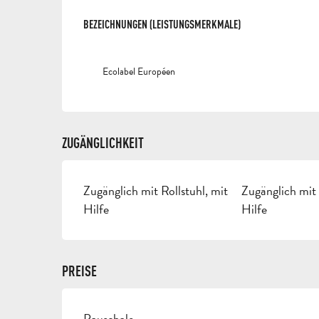
LEISTUNGENSMÖGLI
BEZEICHNUNGEN (LEISTUNGSMERKMALE)
BEZEICHNUNGEN (LEISTUNGSMERKMALE)
Ecolabel Européen
ZUGÄNGLICHKEIT
Zugänglich mit Rollstuhl, mit
Zugänglich mit 
Hilfe
Hilfe
PREISE
Pauschale
PREISE 2026