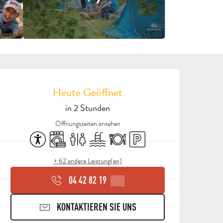
ÖFFNUNGSZEITEN & KON
Heute Geöffnet
in 2 Stunden
Öffnungszeiten ansehen
Zugänglichkeit
Waschmaschine
Toiletten
Schwimmbad
Restaurant
Parkplatz
+ 62 andere Leistung(en)
04 42 82 19
▒▒
KONTAKTIEREN SIE UNS