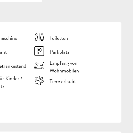
aschine
Toiletten
ant
Parkplatz
Empfang von
etränkestand
Wohnmobilen
für Kinder /
Tiere erlaubt
atz