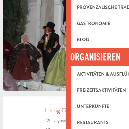
PROVENZALISCHE TRA
+3 FOTOS
GASTRONOMIE
BLOG
ORGANISIEREN
AKTIVITÄTEN & AUSFLÜ
FREIZEITSAKTIVITÄTEN
ÖFFNUNGSZEITEN & KONTAKTDAT
UNTERKÜNFTE
Fertig für heute
Öffnungszeiten ansehen
RESTAURANTS