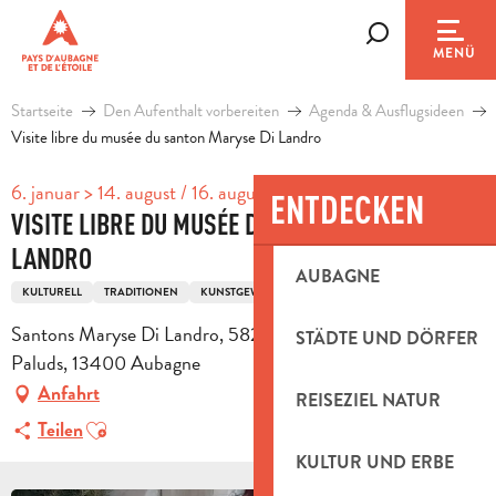
Aller
au
Suche
MENÜ
contenu
principal
Startseite
Den Aufenthalt vorbereiten
Agenda & Ausflugsideen
Visite libre du musée du santon Maryse Di Landro
6. januar > 14. august / 16. august > 31. oktober / ...
ENTDECKEN
VISITE LIBRE DU MUSÉE DU SANTON MARYSE DI
LANDRO
AUBAGNE
KULTURELL
TRADITIONEN
KUNSTGEWERBE
Santons Maryse Di Landro, 582 avenue des Paluds, ZI des
STÄDTE UND DÖRFER
Paluds, 13400 Aubagne
Anfahrt
REISEZIEL NATUR
Ajouter aux favoris
Teilen
KULTUR UND ERBE