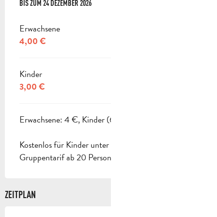
AB
BIS ZUM
5 JANUAR 2026
24 DEZEMBER 2026
BIS ZUM
24 DEZEMBER 2026
Erwachsene
4,00 €
Kinder
3,00 €
Erwachsene: 4 €, Kinder (6-12 Jahren): 3 €.
Kostenlos für Kinder unter 6 Jahren.
Gruppentarif ab 20 Personen.
ZEITPLAN