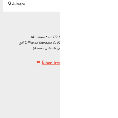
Aubagne
Aktualisiert am 02 Juli 2026 Um 17:06
gei Office de Tourisme du Pays d’Aubagne et de l’Étoile
(Kennung des Angebots :
6889010
)
Einen Irrtum angeben