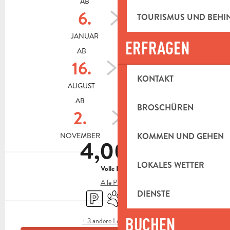
AB
BIS ZUM
6.
14.
TOURISMUS UND BEH
JANUAR
AUGUST
ERFRAGEN
AB
BIS ZUM
16.
31.
KONTAKT
AUGUST
OKTOBER
AB
BIS ZUM
BROSCHÜREN
2.
24.
KOMMEN UND GEHEN
NOVEMBER
DEZEMBER
4,00 €
LOKALES WETTER
Volle Preis
Alle Preise
DIENSTE
Parkplatz
Tiere erlaubt
Shop
BUCHEN
+ 3 andere Leistung(en)