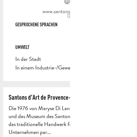
www.santons-dilandro.fr
GESPROCHENE SPRACHEN
GESPROCHENE SPRACHEN
UMWELT
UMWELT
In der Stadt
In einem Industrie-/Gewerbegebiet
Santons d'Art de Provence- Maryse Di Landro
Die 1976 von Maryse Di Landro gegründete Werkstatt
und das Museum des Santon Maryse Di Landro führen
das traditionelle Handwerk fort. Es ist ein französisches
Unternehmen par...