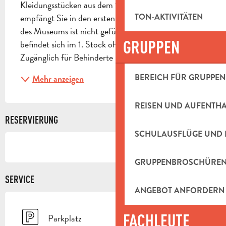
Kleidungsstücken aus dem 19. Jahrhundert 
empfängt Sie in den ersten Räumen. Der Besuch 
TON-AKTIVITÄTEN
des Museums ist nicht geführt. Das Museum 
GRUPPEN
befindet sich im 1. Stock ohne Aufzug (20 Stufen). 
Zugänglich für Behinderte
BEREICH FÜR GRUPPEN
Mehr anzeigen
REISEN UND AUFENTH
RESERVIERUNG
SCHULAUSFLÜGE UND 
GRUPPENBROSCHÜRE
SERVICE
ANGEBOT ANFORDERN
FACHLEUTE
Parkplatz