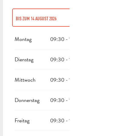
BIS ZUM
14 AUGUST 2026
VOM
6 JANUAR 2026
BIS ZUM
31 MÄRZ 2026
Montag
09:30 - 17:00
VOM
16 AUGUST 2026
BIS ZUM
31 OKTOBER 2026
Dienstag
09:30 - 17:00
VOM
2 NOVEMBER 2026
BIS ZUM
24 DEZEMBER 2026
Mittwoch
09:30 - 17:00
Donnerstag
09:30 - 17:00
Freitag
09:30 - 17:00