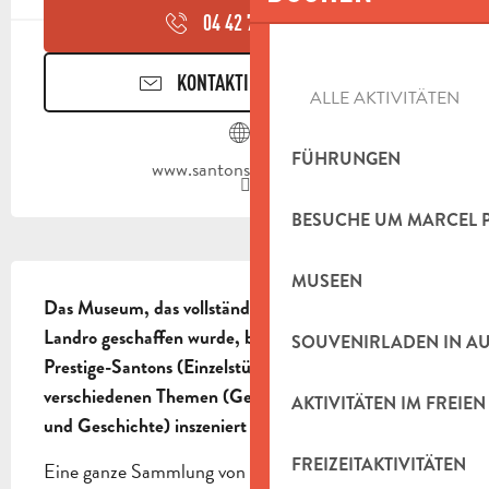
04 42 70 95
▒▒
KONTAKTIEREN SIE UNS
ALLE AKTIVITÄTEN
FÜHRUNGEN
www.santons-dilandro.fr
BESUCHE UM MARCEL 
BESCHREIBUNG
MUSEEN
Das Museum, das vollständig von der Werkstatt Di 
Landro geschaffen wurde, besteht aus mehr als 400 
SOUVENIRLADEN IN A
Prestige-Santons (Einzelstücke), die nach 
verschiedenen Themen (Geburt, Bibel, Provence 
AKTIVITÄTEN IM FREIEN
und Geschichte) inszeniert werden.
FREIZEITAKTIVITÄTEN
Eine ganze Sammlung von Gegenständen und 