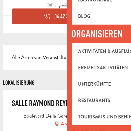
Öffnungszeiten ansehen
BLOG
04 42 32 91
▒▒
ORGANISIEREN
BESCHREIBUNG
AKTIVITÄTEN & AUSFLÜ
Alle Arten von Veranstaltungen (nur für Vereine).
FREIZEITSAKTIVITÄTEN
LOKALISIERUNG
UNTERKÜNFTE
RESTAURANTS
SALLE RAYMOND REYNAUD
Boulevard De la Gare, 13360 Roquevaire
TOURISMUS UND BEH
Anfahrt