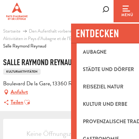
Aller
au
Suche
MENÜ
contenu
principal
ENTDECKEN
Startseite
Den Aufenthalt vorbereiten
Agenda & Ausflugsideen
Aktivitäten in Pays d’Aubagne et de l’Etoile
Freizeit
Salle Raymond Reynaud
AUBAGNE
SALLE RAYMOND REYNAUD
STÄDTE UND DÖRFER
KULTURAKTIVITÄTEN
Boulevard De la Gare, 13360 Roquevaire
REISEZIEL NATUR
Anfahrt
Ajouter aux favoris
Teilen
KULTUR UND ERBE
ÖFFNUNGSZEITEN & KONTAKTDAT
PROVENZALISCHE TRA
Keine Öffnungszeiten hinterlegt
GASTRONOMIE