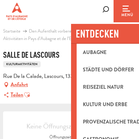
Aller
au
Suche
MENÜ
contenu
principal
ENTDECKEN
Startseite
Den Aufenthalt vorbereiten
Agenda & Ausflugsideen
Aktivitäten in Pays d’Aubagne et de l’Etoile
Freizeit
Salle de Lascour
AUBAGNE
SALLE DE LASCOURS
KULTURAKTIVITÄTEN
STÄDTE UND DÖRFER
Rue De la Calade, Lascours, 13360 Roquevaire
Anfahrt
REISEZIEL NATUR
Ajouter aux favoris
Teilen
KULTUR UND ERBE
ÖFFNUNGSZEITEN & KONTAKTDAT
PROVENZALISCHE TRA
Keine Öffnungszeiten hinterlegt
Öffnungszeiten ansehen