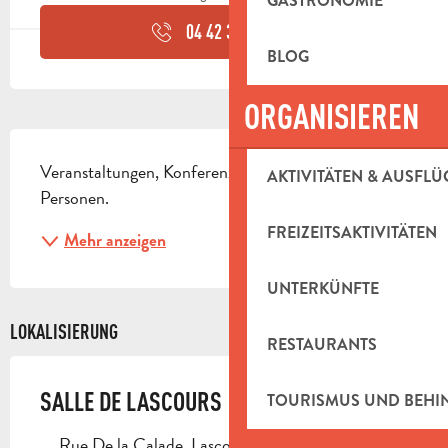
GASTRONOMIE
04 42 32 91
▒▒
BLOG
ORGANISIEREN
BESCHREIBUNG
Veranstaltungen, Konferenzen, Treffen. Maximal 50 
AKTIVITÄTEN & AUSFLÜ
Personen.
FREIZEITSAKTIVITÄTEN
Mehr anzeigen
UNTERKÜNFTE
LOKALISIERUNG
RESTAURANTS
SALLE DE LASCOURS
TOURISMUS UND BEH
Rue De la Calade, Lascours, 13360 Roquevaire