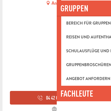
Anfahrt
GRUPPEN
BEREICH FÜR GRUPPEN
REISEN UND AUFENTH
SCHULAUSFLÜGE UND 
GRUPPENBROSCHÜRE
ANGEBOT ANFORDERN
FACHLEUTE
04 42 04 86
▒▒