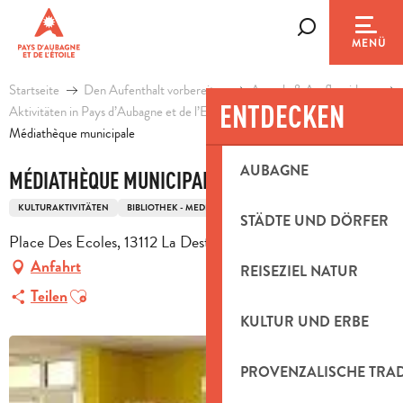
Aller
au
Suche
MENÜ
contenu
principal
Startseite
Den Aufenthalt vorbereiten
Agenda & Ausflugsideen
ENTDECKEN
Aktivitäten in Pays d’Aubagne et de l’Etoile
Freizeit
Médiathèque municipale
AUBAGNE
MÉDIATHÈQUE MUNICIPALE
KULTURAKTIVITÄTEN
BIBLIOTHEK - MEDIATHEK
STÄDTE UND DÖRFER
Place Des Ecoles, 13112 La Destrousse
Anfahrt
REISEZIEL NATUR
Ajouter aux favoris
Teilen
KULTUR UND ERBE
PROVENZALISCHE TRA