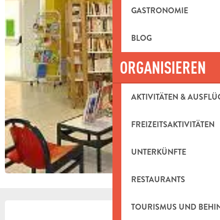
GASTRONOMIE
BLOG
ORGANISIEREN
AKTIVITÄTEN & AUSFLÜ
FREIZEITSAKTIVITÄTEN
UNTERKÜNFTE
RESTAURANTS
ÖFFNUNGSZEITEN & KONTAKTDAT
TOURISMUS UND BEH