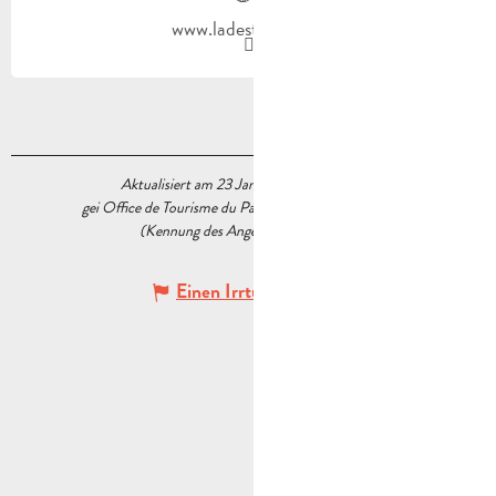
www.ladestrousse.fr
Aktualisiert am 23 Januar 2023 Um 15:16
gei Office de Tourisme du Pays d’Aubagne et de l’Étoile
(Kennung des Angebots :
5518348
)
Einen Irrtum angeben