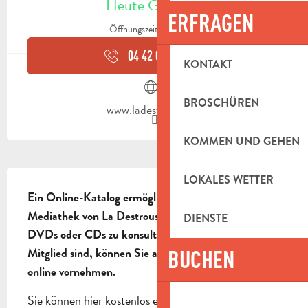
Heute Geöffnet
ERFRAGEN
Öffnungszeiten ansehen
04 42 04 86
▒▒
KONTAKT
BROSCHÜREN
www.ladestrousse.fr
KOMMEN UND GEHEN
BESCHREIBUNG
LOKALES WETTER
Ein Online-Katalog ermöglicht es Ihnen, die in der 
Mediathek von La Destrousse verfügbaren Bücher, 
DIENSTE
DVDs oder CDs zu konsultieren. Wenn Sie bereits 
BUCHEN
Mitglied sind, können Sie auch Ihre Reservierung 
online vornehmen.
Sie können hier kostenlos einen Computer nutzen: 