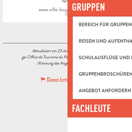
GRUPPEN
www.ville-bouilladisse.com
BEREICH FÜR GRUPPEN
REISEN UND AUFENTH
Aktualisiert am 23 Januar 2023 Um 17:10
gei Office de Tourisme du Pays d’Aubagne et de l’Étoile
SCHULAUSFLÜGE UND 
(Kennung des Angebots :
5517669
)
GRUPPENBROSCHÜRE
Einen Irrtum angeben
ANGEBOT ANFORDERN
FACHLEUTE