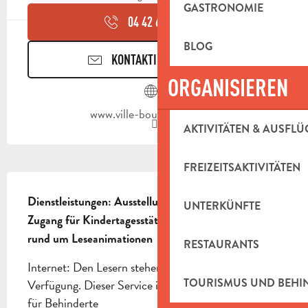
GASTRONOMIE
04 42 62 33
▒▒
BLOG
KONTAKTIEREN SIE UNS
ORGANISIEREN
www.ville-bouilladisse.com
AKTIVITÄTEN & AUSFLÜ
FREIZEITSAKTIVITÄTEN
BESCHREIBUNG
Dienstleistungen: Ausstellungen - Märchenstunde - 
UNTERKÜNFTE
Zugang für Kindertagesstätten und Schulklassen 
rund um Leseanimationen
RESTAURANTS
Internet: Den Lesern stehen 2 Arbeitsplätze zur 
TOURISMUS UND BEH
Verfügung. Dieser Service ist kostenlos. Zugänglich 
für Behinderte