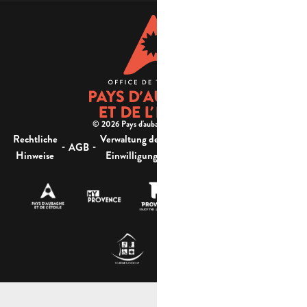
© 2026 Pays d'aubagne et de l'étoile -
Rechtliche
Verwaltung der
Barrierefreiheit:
-
-
-
-
AGB
Sitemap
Hinweise
Einwilligung
nicht konform