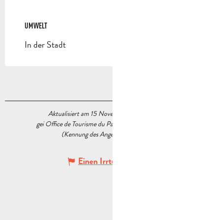
UMWELT
UMWELT
In der Stadt
Aktualisiert am 15 November 2022 Um 16:34
gei Office de Tourisme du Pays d’Aubagne et de l’Étoile
(Kennung des Angebots :
5519866
)
Einen Irrtum angeben