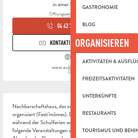
in einer Stunde
GASTRONOMIE
Öffnungszeiten ansehen
BLOG
04 42 70 07
▒▒
ORGANISIEREN
KONTAKTIEREN SIE UNS
AKTIVITÄTEN & AUSFLÜ
www.aubagne.fr
FREIZEITSAKTIVITÄTEN
BESCHREIBUNG
UNTERKÜNFTE
Nachbarschaftshaus, das zahlreiche Animationen 
RESTAURANTS
organisiert (Festi'mômes). Das ganze Jahr über und 
während der Schulferien werden Ihnen außerdem 
folgende Veranstaltungen angeboten: gesellige 
TOURISMUS UND BEH