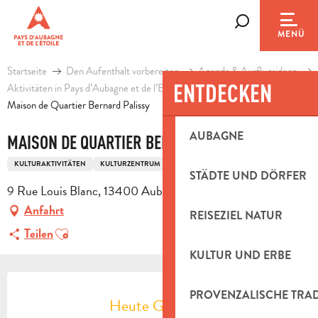
Aller
au
Suche
MENÜ
contenu
principal
Startseite
Den Aufenthalt vorbereiten
Agenda & Ausflugsideen
ENTDECKEN
Aktivitäten in Pays d’Aubagne et de l’Etoile
Freizeit
Maison de Quartier Bernard Palissy
AUBAGNE
MAISON DE QUARTIER BERNARD PALISSY
KULTURAKTIVITÄTEN
KULTURZENTRUM
STÄDTE UND DÖRFER
9 Rue Louis Blanc, 13400 Aubagne
Anfahrt
REISEZIEL NATUR
Ajouter aux favoris
Teilen
KULTUR UND ERBE
ÖFFNUNGSZEITEN & KONTAKTDAT
PROVENZALISCHE TRA
Heute Geöffnet