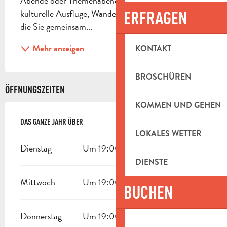
Abende oder Themenabende, Aufführungen, 
kulturelle Ausflüge, Wanderungen, Veranstaltungen, 
ERFRAGEN
die Sie gemeinsam...
Mehr anzeigen
KONTAKT
BROSCHÜREN
ÖFFNUNGSZEITEN
KOMMEN UND GEHEN
DAS GANZE JAHR ÜBER
DAS GANZE JAHR ÜBER
LOKALES WETTER
Dienstag
Um 19:00
DIENSTE
Mittwoch
Um 19:00
BUCHEN
Donnerstag
Um 19:00