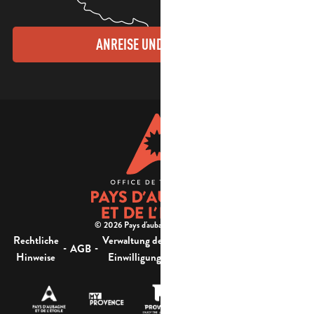
ANREISE UND KONTAKTE
© 2026 Pays d'aubagne et de l'étoile -
Rechtliche
Verwaltung der
Barrierefreiheit:
-
-
-
-
AGB
Sitemap
Hinweise
Einwilligung
nicht konform