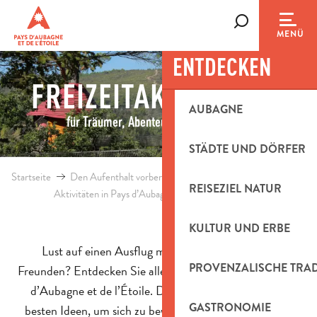
Aller
au
Suche
MENÜ
contenu
ENTDECKEN
principal
FREIZEITAKTIVITÄTEN
AUBAGNE
für Träumer, Abenteurer und Entdecker
STÄDTE UND DÖRFER
Startseite
Den Aufenthalt vorbereiten
Agenda & Ausflugsideen
REISEZIEL NATUR
Aktivitäten in Pays d’Aubagne et de l’Etoile
Freizeit
KULTUR UND ERBE
Lust auf einen Ausflug mit der Familie oder mit
PROVENZALISCHE TRA
Freunden? Entdecken Sie alle Freizeitaktivitäten im Pays
d’Aubagne et de l’Étoile. Diese Auswahl umfasst die
GASTRONOMIE
besten Ideen, um sich zu bewegen, Spaß zu haben und