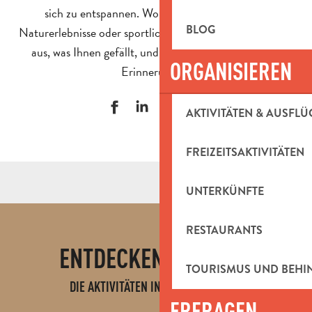
sich zu entspannen. Workshops, Animationen,
BLOG
Naturerlebnisse oder sportliche Aktivitäten – wählen Sie
aus, was Ihnen gefällt, und teilen Sie Ihre schönsten
ORGANISIEREN
Erinnerungen!
AKTIVITÄTEN & AUSFLÜ
FREIZEITSAKTIVITÄTEN
UNTERKÜNFTE
RESTAURANTS
ENTDECKEN SIE AUCH
TOURISMUS UND BEH
DIE AKTIVITÄTEN IN PAYS D'AUBAGNE
SPORTLICHE AKTIVITÄTEN
ERFRAGEN