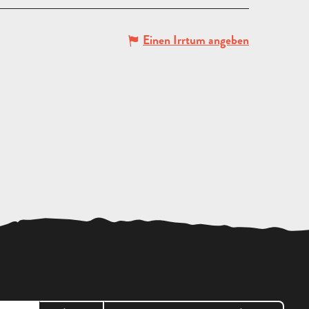
Einen Irrtum angeben
ANGEBOT
ANFORDERN