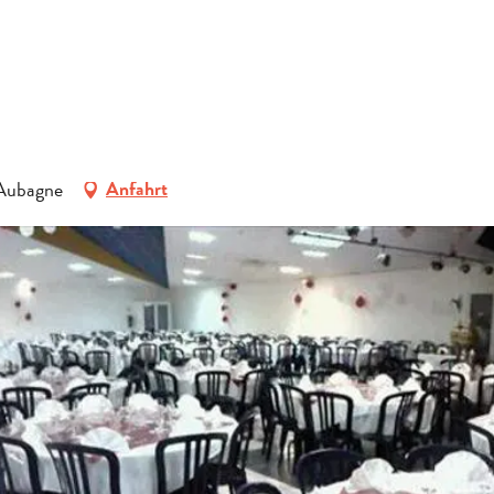
ERFRAGEN
ideen
Aktivitäten in Pays d’Aubagne et de l’Etoile
Freizeit
Le Copa
BUCHEN
GRUPPEN
 Aubagne
Anfahrt
FACHLEUTE
DE