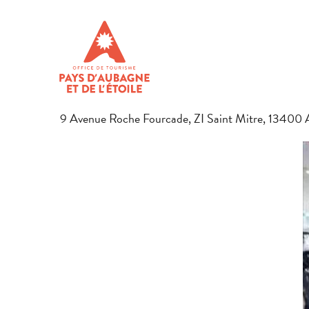
Aller
Startseite
Den Aufenthalt vorbereiten
Agenda & Ausflugs
au
contenu
LE COPACABANA
principal
ANDERE FREIZEITAKTIVITÄTEN
SAALANMIETUNG
9 Avenue Roche Fourcade, ZI Saint Mitre, 13400