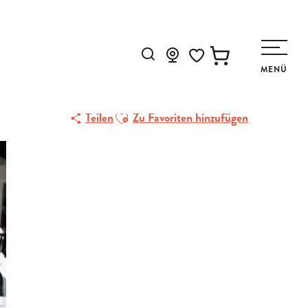
cabana
Suche
MENÜ
Voir les favoris
Ajouter aux favoris
Teilen
Zu Favoriten hinzufügen