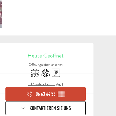
ÖFFNUNGSZEITEN & KON
Heute Geöffnet
Öffnungszeiten ansehen
Terrasse
Klimaanlage
Parkplatz
+ 12 andere Leistung(en)
06 63 64 53
▒▒
KONTAKTIEREN SIE UNS