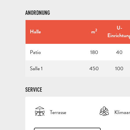
ANORDNUNG
U-
2
Halle
m
Einrichtun
Patio
180
40
Salle 1
450
100
SERVICE
Terrasse
Klimaa