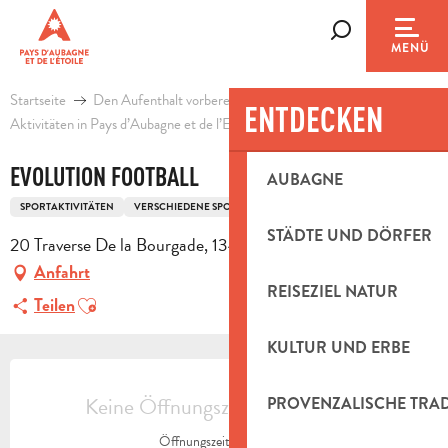
Aller
au
Suche
MENÜ
contenu
principal
Startseite
Den Aufenthalt vorbereiten
Agenda & Ausflugsideen
ENTDECKEN
Aktivitäten in Pays d’Aubagne et de l’Etoile
Freizeit
Evolution footbal
EVOLUTION FOOTBALL
AUBAGNE
SPORTAKTIVITÄTEN
VERSCHIEDENE SPORTARTEN
SPORTHALLE
STÄDTE UND DÖRFER
20 Traverse De la Bourgade, 13400 Aubagne
Anfahrt
REISEZIEL NATUR
Ajouter aux favoris
Teilen
KULTUR UND ERBE
ÖFFNUNGSZEITEN & KONTAKTDAT
Keine Öffnungszeiten hinterlegt
PROVENZALISCHE TRA
Öffnungszeiten ansehen