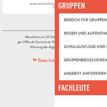
www.evolution-football.com
GRUPPEN
BEREICH FÜR GRUPPEN
REISEN UND AUFENTH
Aktualisiert am 23 Oktober 2020 Um 15:14
gei Office de Tourisme du Pays d’Aubagne et de l’Étoile
SCHULAUSFLÜGE UND 
(Kennung des Angebots :
5540746
)
Einen Irrtum angeben
GRUPPENBROSCHÜRE
ANGEBOT ANFORDERN
FACHLEUTE