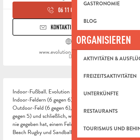
GASTRONOMIE
06 11 01 08
▒▒
BLOG
KONTAKTIEREN SIE UNS
ORGANISIEREN
www.evolution-football.com
AKTIVITÄTEN & AUSFLÜ
FREIZEITSAKTIVITÄTEN
BESCHREIBUNG
Indoor-Fußball. Evolution Football besteht aus zwei 
UNTERKÜNFTE
Indoor-Feldern (6 gegen 6), einem überdachten 
Outdoor-Feld (6 gegen 6), einem Outdoor-Feld (5 
RESTAURANTS
gegen 5) und schließlich, was es in der Region noch 
nie gegeben hat, einem Feld für Beach Soccer, 
TOURISMUS UND BEH
Beach Rugby und Sandball.