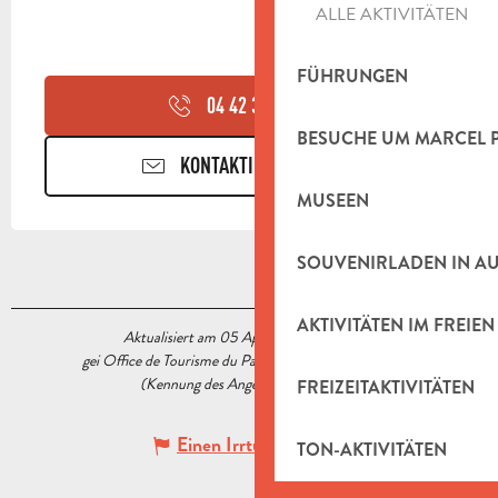
ALLE AKTIVITÄTEN
FÜHRUNGEN
04 42 32 91
▒▒
BESUCHE UM MARCEL 
KONTAKTIEREN SIE UNS
MUSEEN
SOUVENIRLADEN IN A
AKTIVITÄTEN IM FREIEN
Aktualisiert am 05 April 2023 Um 17:06
gei Office de Tourisme du Pays d’Aubagne et de l’Étoile
(Kennung des Angebots :
5518758
)
FREIZEITAKTIVITÄTEN
Einen Irrtum angeben
TON-AKTIVITÄTEN