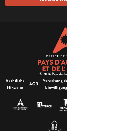
© 2026 Pays d'aubagne et de l'étoile -
Rechtliche
Verwaltung der
Barrierefreiheit:
-
-
-
-
AGB
Sitemap
Hinweise
Einwilligung
nicht konform