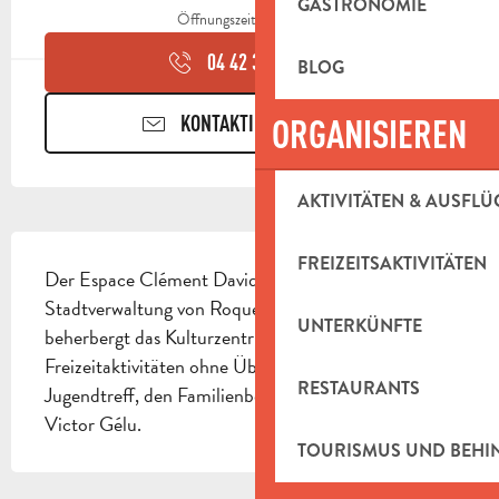
GASTRONOMIE
Öffnungszeiten ansehen
04 42 32 91
▒▒
BLOG
KONTAKTIEREN SIE UNS
ORGANISIEREN
AKTIVITÄTEN & AUSFLÜ
BESCHREIBUNG
FREIZEITSAKTIVITÄTEN
Der Espace Clément David wird von der 
Stadtverwaltung von Roquevaire verwaltet und 
UNTERKÜNFTE
beherbergt das Kulturzentrum, die 
Freizeitaktivitäten ohne Übernachtung, den 
RESTAURANTS
Jugendtreff, den Familienbereich und die Bibliothek 
Victor Gélu.
TOURISMUS UND BEH