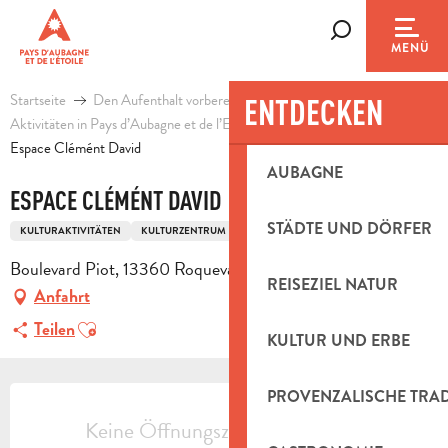
Aller
au
Suche
MENÜ
contenu
principal
Startseite
Den Aufenthalt vorbereiten
Agenda & Ausflugsideen
ENTDECKEN
Aktivitäten in Pays d’Aubagne et de l’Etoile
Freizeit
Espace Clémént David
AUBAGNE
ESPACE CLÉMÉNT DAVID
STÄDTE UND DÖRFER
KULTURAKTIVITÄTEN
KULTURZENTRUM
Boulevard Piot, 13360 Roquevaire
REISEZIEL NATUR
Anfahrt
Ajouter aux favoris
Teilen
KULTUR UND ERBE
ÖFFNUNGSZEITEN & KONTAKTDAT
PROVENZALISCHE TRA
Keine Öffnungszeiten hinterlegt