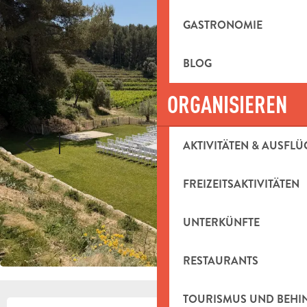
GASTRONOMIE
BLOG
ORGANISIEREN
AKTIVITÄTEN & AUSFLÜ
FREIZEITSAKTIVITÄTEN
UNTERKÜNFTE
RESTAURANTS
TOURISMUS UND BEH