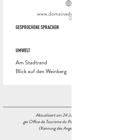
www.domainedecarnavan.com
GESPROCHENE SPRACHEN
GESPROCHENE SPRACHEN
UMWELT
UMWELT
Am Stadtrand
Blick auf den Weinberg
Aktualisiert am 24 Juni 2026 Um 16:39
gei Office de Tourisme du Pays d’Aubagne et de l’Étoile
(Kennung des Angebots :
7893049
)