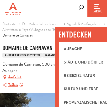
Aller
au
Suche
MENÜ
contenu
principal
Startseite
Den Aufenthalt vorbereiten
Agenda & Ausflugsideen
Aktivitäten in Pays d’Aubagne et de l’Etoile
Freizeit
ENTDECKEN
Domaine de Carnavan
DOMAINE DE CARNAVAN
AUBAGNE
ANDERE FREIZEITAKTIVITÄTEN
SAALANMIETUNG
EMPFANG
STÄDTE UND DÖRFER
Domaine de Carnavan, 500 chemin de Carnavan, 13400
Aubagne
REISEZIEL NATUR
Anfahrt
Ajouter aux favoris
Teilen
KULTUR UND ERBE
PROVENZALISCHE TRA