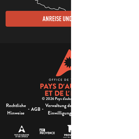
ANREISE UND KONTAKTE
© 2026 Pays d'aubagne et de l'étoile -
Rechtliche
Verwaltung der
Barrierefreiheit:
-
-
-
-
AGB
Sitemap
Hinweise
Einwilligung
nicht konform