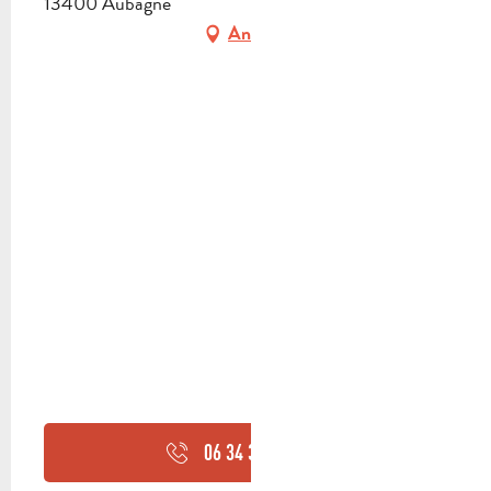
13400 Aubagne
Anfahrt
06 34 35 00
▒▒