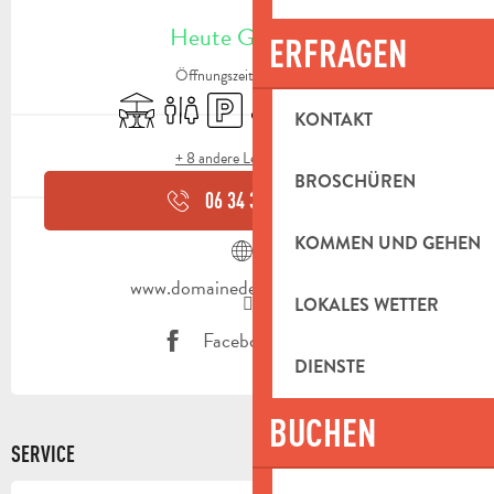
ÖFFNUNGSZEITEN & KONTAKTDAT
Heute Geöffnet
ERFRAGEN
Öffnungszeiten ansehen
Terrasse
Toiletten
Parkplatz
Versammlungsraum
Restaurant
Caterer
KONTAKT
+ 8 andere Leistung(en)
BROSCHÜREN
06 34 35 00
▒▒
KOMMEN UND GEHEN
www.domainedecarnavan.com
LOKALES WETTER
Facebook Seite
DIENSTE
BUCHEN
SERVICE