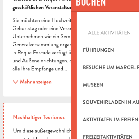
BUCHEN
geschäftlichen Veranstaltungen beherbergen.
Sie möchten eine Hochzeit, eine Taufe, einen 
Geburtstag oder eine Veranstaltung für Ihr 
ALLE AKTIVITÄTEN
Unternehmen wie ein Seminar oder eine 
Generalversammlung organisieren? Das Château de 
FÜHRUNGEN
la Roque Forcade verfügt über zahlreiche Innen- 
und Außeneinrichtungen, die es Ihnen ermöglichen, 
BESUCHE UM MARCEL 
alle Ihre Empfänge und...
Mehr anzeigen
MUSEEN
SOUVENIRLADEN IN A
Nachhaltiger Tourismus
AKTIVITÄTEN IM FREIEN
Um diese außergewöhnliche und landwirtschaftlich
FREIZEITAKTIVITÄTEN