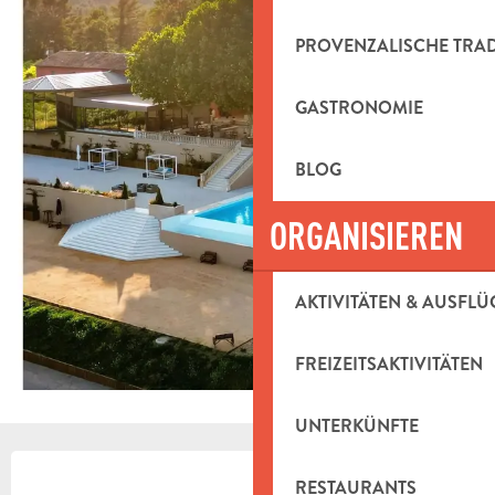
PROVENZALISCHE TRA
GASTRONOMIE
BLOG
ORGANISIEREN
AKTIVITÄTEN & AUSFLÜ
FREIZEITSAKTIVITÄTEN
UNTERKÜNFTE
ÖFFNUNGSZEITEN & KONTAKTDAT
RESTAURANTS