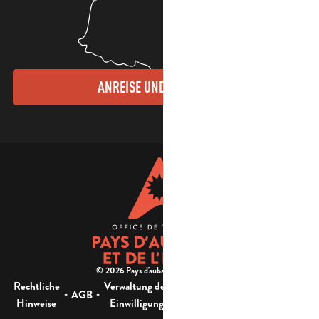
ANREISE UND KONTAKTE
© 2026 Pays d'aubagne et de l'étoile -
Rechtliche
Verwaltung der
Barrierefreiheit:
-
-
-
-
AGB
Sitemap
Hinweise
Einwilligung
nicht konform