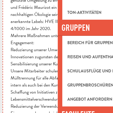
genutzte Umgebung zu erhalten, wollen Laurence
und Frédéric Maurizot ein Vorbild im Bereich der
TON-AKTIVITÄTEN
nachhaltigen Ökologie sein. Sie erhalten drei
anerkannte Labels: HVE III im Jahr 2019, BIO &
GRUPPEN
4/1000 im Jahr 2020.
Mehrere Maßnahmen unterstreichen ihr
Engagement:
BEREICH FÜR GRUPPEN
Reduzierung unserer Umweltauswirkungen
Innovationen zugunsten der lokalen Bevölkerung
REISEN UND AUFENTH
Sensibilisierung unserer Kunden und Lieferanten.
Unsere Mitarbeiter schulen .
SCHULAUSFLÜGE UND 
Mülltrennung für alle Abfallkategorien sowohl
intern als auch bei den Kunden.
GRUPPENBROSCHÜRE
Schaffung von Initiativen zur Verringerung der
Lebensmittelverschwendung.
ANGEBOT ANFORDERN
Reduzierung der Verwendung von