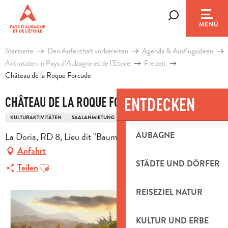
Aller
au
Suche
MENÜ
contenu
principal
Startseite
Den Aufenthalt vorbereiten
Agenda & Ausflugsideen
Aktivitäten in Pays d’Aubagne et de l’Etoile
Freizeit
Château de la Roque Forcade
ENTDECKEN
CHÂTEAU DE LA ROQUE FORCADE
KULTURAKTIVITÄTEN
SAALANMIETUNG
AUBAGNE
La Doria, RD 8, Lieu dit "Baume de Marron", 13124 Peypin
Anfahrt
STÄDTE UND DÖRFER
Ajouter aux favoris
Teilen
REISEZIEL NATUR
KULTUR UND ERBE