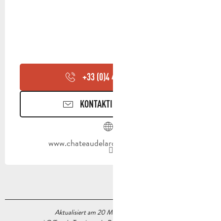
+33 (0)4 42 98 81
▒▒
KONTAKTIEREN SIE UNS
www.chateaudelaroqueforcade.com
Aktualisiert am 20 März 2026 Um 09:13