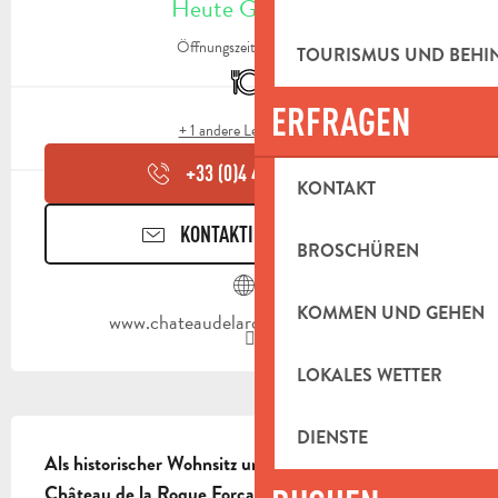
Heute Geöffnet
Öffnungszeiten ansehen
TOURISMUS UND BEH
Restaurant
ERFRAGEN
+ 1 andere Leistung(en)
+33 (0)4 42 98 81
▒▒
KONTAKT
KONTAKTIEREN SIE UNS
BROSCHÜREN
KOMMEN UND GEHEN
www.chateaudelaroqueforcade.com
LOKALES WETTER
BESCHREIBUNG
DIENSTE
Als historischer Wohnsitz und Weingut kann das 
Château de la Roque Forcade alle Ihre privaten und 