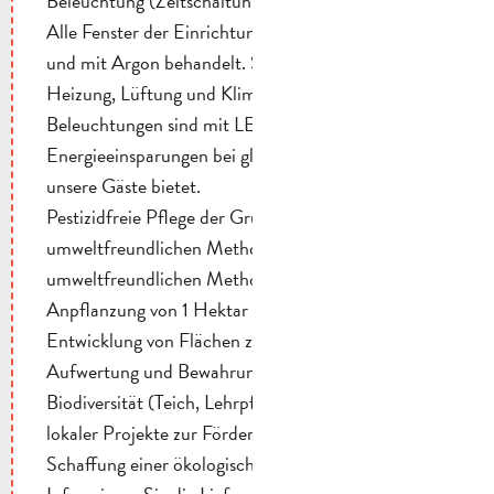
Beleuchtung (Zeitschaltuhr, Präsenzmelder usw.).
Alle Fenster der Einrichtung sind doppelt verglast
und mit Argon behandelt. Ständige Kontrolle über
Heizung, Lüftung und Klimaanlage. Alle unsere
Beleuchtungen sind mit LEDs ausgestattet, was
Energieeinsparungen bei gleichem Komfort für
unsere Gäste bietet.
Pestizidfreie Pflege der Grünflächen mit
umweltfreundlichen Methoden.
umweltfreundlichen Methoden. Jährliche
Anpflanzung von 1 Hektar Blumen für Bestäuber
Entwicklung von Flächen zur Erhaltung,
Aufwertung und Bewahrung der lokalen
Biodiversität (Teich, Lehrpfad...). Unterstützung
lokaler Projekte zur Förderung der Biodiversität.
Schaffung einer ökologischen Einkaufsstrategie.