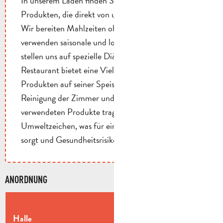
In unserem Laden finden Sie eine Vielzahl von
Produkten, die direkt von unserer Farm stammen.
Wir bereiten Mahlzeiten ohne Fleischkonsum zu,
verwenden saisonale und lokale Produkte und
stellen uns auf spezielle Diäten ein. Unser
Restaurant bietet eine Vielzahl an biologischen
Produkten auf seiner Speisekarte an. Die für die
Reinigung der Zimmer und Essbereiche
verwendeten Produkte tragen alle ein
Umweltzeichen, was für eine bessere Luftqualität
sorgt und Gesundheitsrisiken reduziert.
ANORDNUNG
U-
Kla
2
Halle
m