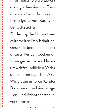
Informieren Sie die Lieferanten über unseren
ökologischen Ansatz. Förderung der Einhaltung
unserer Umweltkriterien durch die Lieferanten.
Ermutigung zum Kauf von Produkten mit
Umweltzeichen.
Förderung des Umweltbewusstseins unserer
Mitarbeiter Den Erhalt der Umwelt in alle
Geschäftsbereiche einbeziehen. Das Bewusstsein
unserer Kunden wecken und ihnen nachhaltige
Lösungen anbieten. Unsere Mitarbeiter werden in
umweltfreundlichen Verhaltensweisen geschult, die
sie bei ihren täglichen Aktivitäten befolgen sollten.
Wir bieten unseren Kunden Informationshefte,
Broschüren und Aushänge über die verschiedenen
Tier- und Pflanzenarten, die in unserer Nähe
vorkommen.