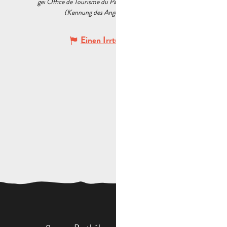
gei Office de Tourisme du Pays d’Aubagne et de l’Étoile
(Kennung des Angebots :
5518961
)
Einen Irrtum angeben