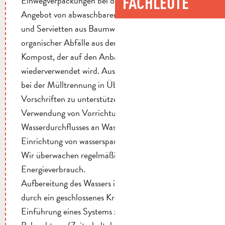
FACHLEUTE
Einwegverpackungen bei der Beschaffung durch das
Angebot von abwaschbarem Geschirr, Tischdecken
und Servietten aus Baumwolle. Verwertung
organischer Abfälle aus dem Restaurant zu
Kompost, der auf den Anbauflächen der Domaine
wiederverwendet wird. Aushänge, um unsere Gäste
bei der Mülltrennung in Übereinstimmung mit den
Vorschriften zu unterstützen.
Verwendung von Vorrichtungen zur Regulierung des
Wasserdurchflusses an Wasserhähnen und Duschen.
Einrichtung von wassersparenden Toiletten.
Wir überwachen regelmäßig unseren
Energieverbrauch.
Aufbereitung des Wassers in unserem Schwimmbad
durch ein geschlossenes Kreislaufsystem.
Einführung eines Systems zur Steuerung der