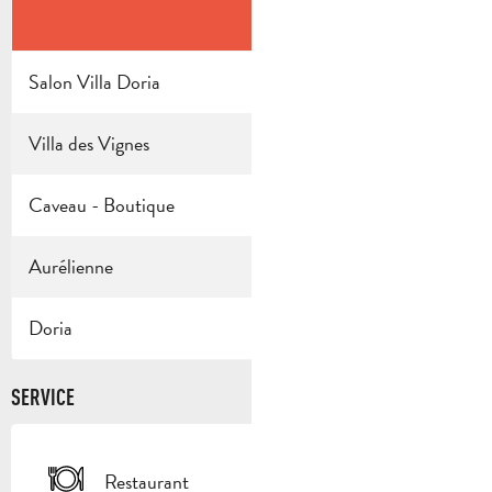
Einrichtung
Einri
Salon Villa Doria
50
10
Villa des Vignes
60
20
2
Caveau - Boutique
100
25
2
Aurélienne
150
40
2
Doria
360
-
2
SERVICE
Restaurant