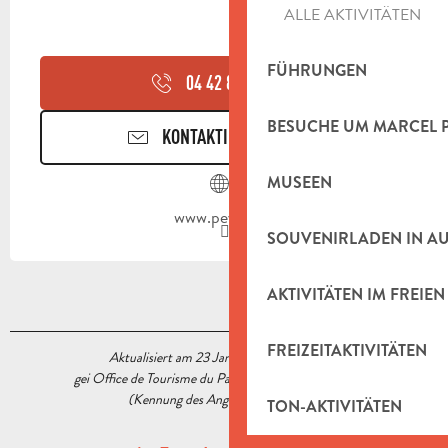
ALLE AKTIVITÄTEN
FÜHRUNGEN
04 42 82 55
▒▒
BESUCHE UM MARCEL 
KONTAKTIEREN SIE UNS
MUSEEN
www.peypin.fr
SOUVENIRLADEN IN A
AKTIVITÄTEN IM FREIEN
FREIZEITAKTIVITÄTEN
Aktualisiert am 23 Januar 2023 Um 17:22
gei Office de Tourisme du Pays d’Aubagne et de l’Étoile
(Kennung des Angebots :
5541119
)
TON-AKTIVITÄTEN