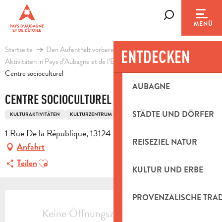
Aller
au
Suche
MENÜ
contenu
principal
Startseite
Den Aufenthalt vorbereiten
Agenda & Ausflugsideen
ENTDECKEN
Aktivitäten in Pays d’Aubagne et de l’Etoile
Freizeit
Centre socioculturel
AUBAGNE
CENTRE SOCIOCULTUREL
STÄDTE UND DÖRFER
KULTURAKTIVITÄTEN
KULTURZENTRUM
1 Rue De la République, 13124 Peypin
REISEZIEL NATUR
Anfahrt
Ajouter aux favoris
Teilen
KULTUR UND ERBE
ÖFFNUNGSZEITEN & KONTAKTDAT
PROVENZALISCHE TRA
Keine Öffnungszeiten hinterlegt