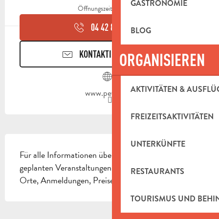
GASTRONOMIE
Öffnungszeiten ansehen
04 42 82 55
▒▒
BLOG
KONTAKTIEREN SIE UNS
ORGANISIEREN
AKTIVITÄTEN & AUSFLÜ
www.peypin.fr
FREIZEITSAKTIVITÄTEN
BESCHREIBUNG
UNTERKÜNFTE
Für alle Informationen über die in der Gemeinde 
geplanten Veranstaltungen und Events (Zeiten, 
RESTAURANTS
Orte, Anmeldungen, Preise...)
TOURISMUS UND BEH