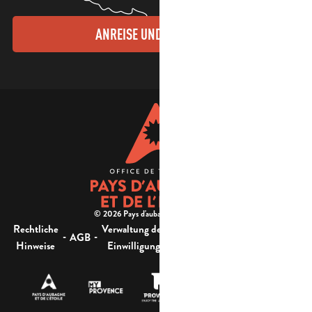
ANREISE UND KONTAKTE
© 2026 Pays d'aubagne et de l'étoile -
Rechtliche
Verwaltung der
Barrierefreiheit:
-
-
-
-
AGB
Sitemap
Hinweise
Einwilligung
nicht konform