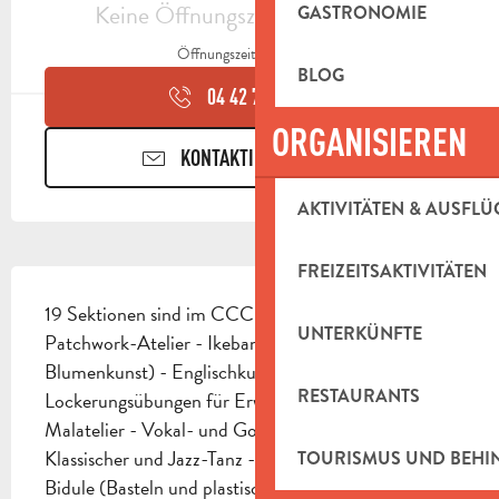
Keine Öffnungszeiten hinterlegt
GASTRONOMIE
Öffnungszeiten ansehen
BLOG
04 42 72 58
▒▒
ORGANISIEREN
KONTAKTIEREN SIE UNS
AKTIVITÄTEN & AUSFLÜ
FREIZEITSAKTIVITÄTEN
BESCHREIBUNG
19 Sektionen sind im CCCB vertreten. - 
UNTERKÜNFTE
Patchwork-Atelier - Ikebana (Japanische 
Blumenkunst) - Englischkurse - Spanischkurse - 
RESTAURANTS
Lockerungsübungen für Erwachsene - Aquaristik - 
Malatelier - Vokal- und Gospelworkshops - 
Klassischer und Jazz-Tanz - Astrologie - Atelier 
TOURISMUS UND BEH
Bidule (Basteln und plastische...