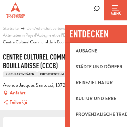
Aller
au
Suche
MENÜ
contenu
principal
Startseite
Den Aufenthalt vorbereiten
Agenda & Ausflugsideen
ENTDECKEN
Aktivitäten in Pays d’Aubagne et de l’Etoile
Freizeit
Centre Culturel Communal de la Bouilladisse (CCCB)
AUBAGNE
CENTRE CULTUREL COMMUNAL DE LA
BOUILLADISSE (CCCB)
STÄDTE UND DÖRFER
KULTURAKTIVITÄTEN
KULTURZENTRUM
REISEZIEL NATUR
Avenue Jacques Santucci, 13720 La Bouilladisse
Anfahrt
KULTUR UND ERBE
Ajouter aux favoris
Teilen
PROVENZALISCHE TRA
ÖFFNUNGSZEITEN & KONTAKTDAT