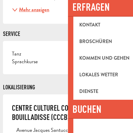
ERFRAGEN
Mehr anzeigen
KONTAKT
SERVICE
BROSCHÜREN
Tanz
KOMMEN UND GEHEN
Sprachkurse
LOKALES WETTER
LOKALISIERUNG
DIENSTE
BUCHEN
CENTRE CULTUREL COMMUNAL DE LA
BOUILLADISSE (CCCB)
Avenue Jacques Santucci, 13720 La Bouilladisse