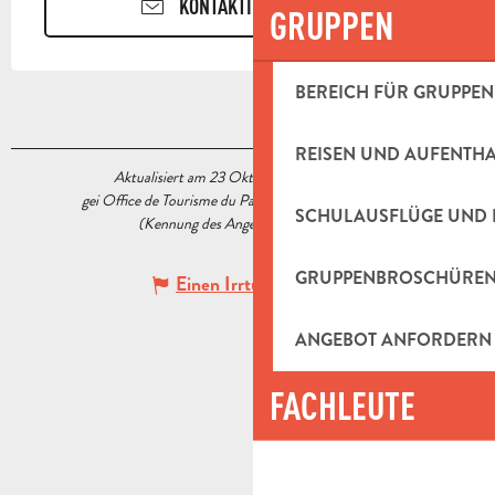
KONTAKTIEREN SIE UNS
GRUPPEN
BEREICH FÜR GRUPPEN
REISEN UND AUFENTH
Aktualisiert am 23 Oktober 2020 Um 15:14
gei Office de Tourisme du Pays d’Aubagne et de l’Étoile
SCHULAUSFLÜGE UND 
(Kennung des Angebots :
5518855
)
GRUPPENBROSCHÜRE
Einen Irrtum angeben
ANGEBOT ANFORDERN
FACHLEUTE