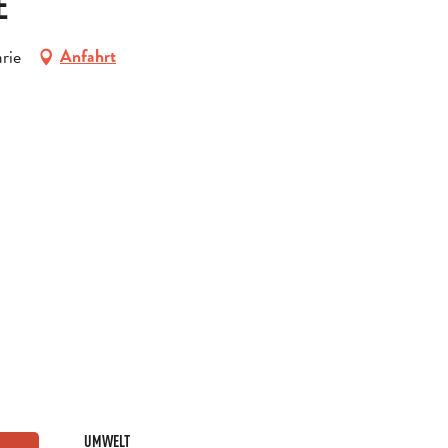
E
rie
Anfahrt
UMWELT
UMWELT