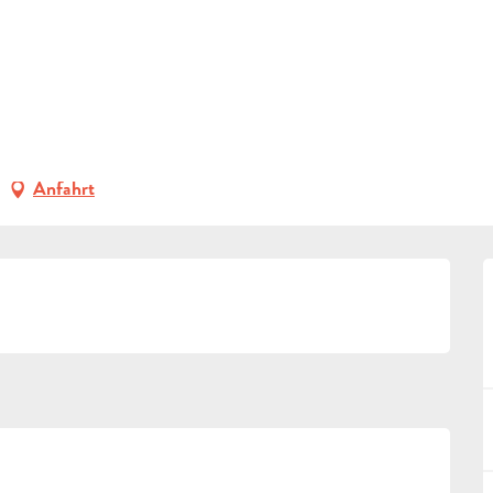
ERFRAGEN
ideen
Aktivitäten in Pays d’Aubagne et de l’Etoile
Freizeit
Biblioth
BUCHEN
GRUPPEN
Anfahrt
FACHLEUTE
DE