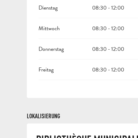
VOM
2 JANUAR 2026
BIS ZUM
6 JULI 2026
Dienstag
08:30 - 12:00
VOM
31 AUGUST 2026
BIS ZUM
31 DEZEMBER 2026
Mittwoch
08:30 - 12:00
Donnerstag
08:30 - 12:00
Freitag
08:30 - 12:00
LOKALISIERUNG