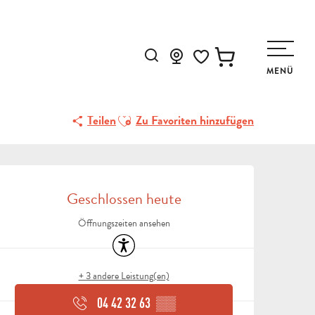
èque Municipale
Suche
MENÜ
Voir les favoris
Ajouter aux favoris
Teilen
Zu Favoriten hinzufügen
ÖFFNUNGSZEITEN & KON
Geschlossen heute
Öffnungszeiten ansehen
Zugänglichkeit
+ 3 andere Leistung(en)
04 42 32 63
▒▒