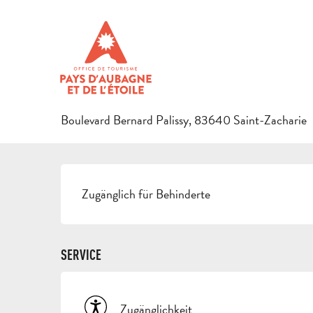
Aller
Startseite
Den Aufenthalt vorbereiten
Agenda & Ausflugs
au
contenu
BIBLIOTHÈQUE MUNICIPALE
principal
KULTURAKTIVITÄTEN
BIBLIOTHEK - MEDIATHEK
Boulevard Bernard Palissy, 83640 Saint-Zacharie
BESCHREIBUNG
Zugänglich für Behinderte
SERVICE
Zugänglichkeit