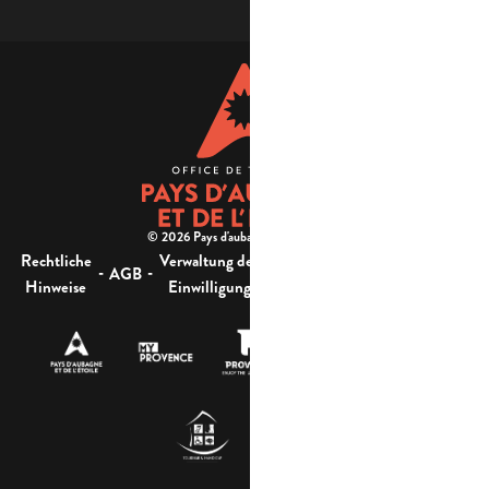
© 2026 Pays d'aubagne et de l'étoile -
Rechtliche
Verwaltung der
Barrierefreiheit:
-
-
-
-
AGB
Sitemap
Hinweise
Einwilligung
nicht konform