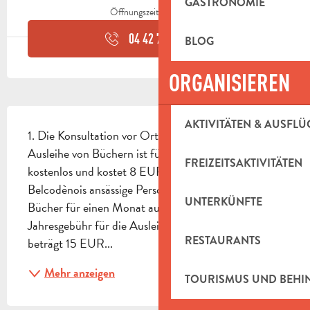
GASTRONOMIE
Öffnungszeiten ansehen
04 42 70 60
▒▒
BLOG
ORGANISIEREN
BESCHREIBUNG
AKTIVITÄTEN & AUSFLÜ
1. Die Konsultation vor Ort ist frei zugänglich. 2. Die 
Ausleihe von Büchern ist für Belcodènoiser 
FREIZEITSAKTIVITÄTEN
kostenlos und kostet 8 EUR pro Jahr für nicht in 
Belcodènois ansässige Personen. Jeder Leser kann 4 
UNTERKÜNFTE
Bücher für einen Monat ausleihen. 3. Die 
Jahresgebühr für die Ausleihe von Multimedia 
RESTAURANTS
beträgt 15 EUR...
Mehr anzeigen
TOURISMUS UND BEH