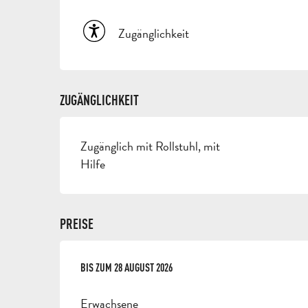
Zugänglichkeit
ZUGÄNGLICHKEIT
Zugänglich mit Rollstuhl, mit
Hilfe
PREISE
AB
BIS ZUM
2 JULI 2026
28 AUGUST 2026
BIS ZUM
28 AUGUST 2026
Erwachsene