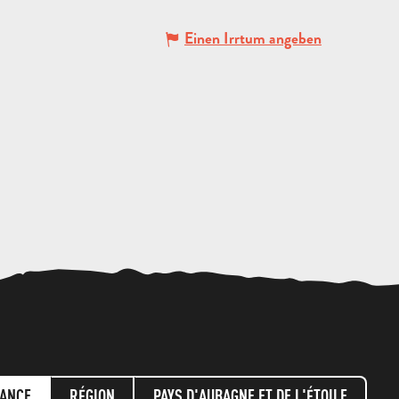
Einen Irrtum angeben
ANGEBOT
ANFORDERN
ANCE
RÉGION
PAYS D'AUBAGNE ET DE L'ÉTOILE