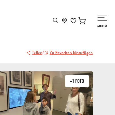
Suche
MENÜ
ÈRE"
Voir les favoris
Ajouter aux favoris
Teilen
Zu Favoriten hinzufügen
+1 FOTO