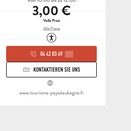
3,00 €
Volle Preis
Alle Preise
Zugänglichkeit
04 42 03 49
▒▒
KONTAKTIEREN SIE UNS
ALLE
AKTIVITÄTEN
BEREICH FÜR GRUPPEN
www.tourisme-paysdaubagne.fr