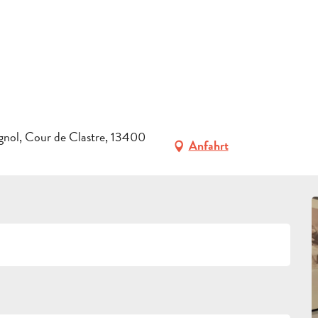
ERFRAGEN
ideen
À la rencontre de Thérèse Neveu, notre "belle santonnière"
BUCHEN
rstag 13. august von 10:00 bis zu 12:00 / ...
E NEVEU, NOTRE "BELLE SANTONNI
GRUPPEN
SCHICHTLICH
gnol, Cour de Clastre, 13400
FACHLEUTE
Anfahrt
DE