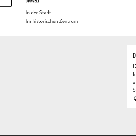
UMWELT
UMWELT
In der Stadt
Im historischen Zentrum
D
D
I
u
S