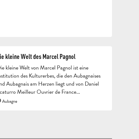
REISEN
UND
AUFENTHALTE
SCHULAUSFLÜGE
FÜR
UND
ERWACHSENE
KLASSENFAHRT
GRUP
ie kleine Welt des Marcel Pagnol
ie kleine Welt von Marcel Pagnol ist eine
nstitution des Kulturerbes, die den Aubagnaises
nd Aubagnais am Herzen liegt und von Daniel
caturro Meilleur Ouvrier de France...
Aubagne