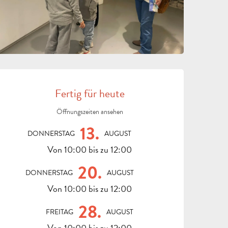
ÖFFNUNGSZEITEN & KON
Fertig für heute
Öffnungszeiten ansehen
13.
DONNERSTAG
AUGUST
Von 10:00 bis zu 12:00
20.
DONNERSTAG
AUGUST
Von 10:00 bis zu 12:00
28.
FREITAG
AUGUST
Von 10:00 bis zu 12:00