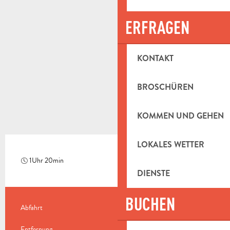
ERFRAGEN
KONTAKT
BROSCHÜREN
KOMMEN UND GEHEN
LOKALES WETTER
1Uhr 20min
Mittel
DIENSTE
BUCHEN
PRAKTISCHE INFORMATIONEN
Abfahrt
Aubagne
Entfernung