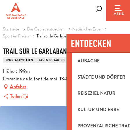
Aller
au
Suche
MENÜ
contenu
principal
Startseite
Das Gebiet entdecken
Natürliches Erbe
Sport im Freien
Trail sur le Garlaban
ENTDECKEN
TRAIL SUR LE GARLABAN
AUBAGNE
SPORTAKTIVITÄTEN
LAUFSPORTARTEN
TRAIL-ROUTE
Höhe : 199m
STÄDTE UND DÖRFER
Domaine de la font de mai, 13400 Aubagne
Anfahrt
REISEZIEL NATUR
Ajouter aux favoris
Teilen
KULTUR UND ERBE
PROVENZALISCHE TRA