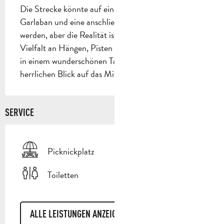
Die Strecke könnte auf einen Anstieg auf den 
Garlaban und eine anschließende Abfahrt reduziert 
werden, aber die Realität ist interessanter, mit einer 
Vielfalt an Hängen, Pisten und technischen Pfaden 
in einem wunderschönen Tal, das zudem einen 
herrlichen Blick auf das Mittelmeer bietet.
SERVICE
Picknickplatz
Toiletten
ALLE LEISTUNGEN ANZEIGEN