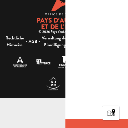
© 2026 Pays d'aubagne et de l'étoile -
Rechtliche
Verwaltung der
Barrierefreiheit:
-
-
-
-
AGB
Sitemap
Hinweise
Einwilligung
nicht konform