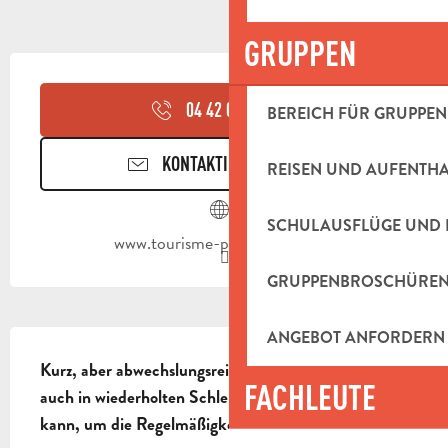
GRUPPEN
ÖFFNUNGSZEITEN & KONTAKTDAT
04 42 03 49
▒▒
BEREICH FÜR GRUPPEN
KONTAKTIEREN SIE UNS
REISEN UND AUFENTH
SCHULAUSFLÜGE UND 
www.tourisme-paysdaubagne.fr
GRUPPENBROSCHÜRE
BESCHREIBUNG
ANGEBOT ANFORDERN
Kurz, aber abwechslungsreich, eine Strecke, die 
FACHLEUTE
auch in wiederholten Schleifen absolviert werden 
kann, um die Regelmäßigkeit zu trainieren.