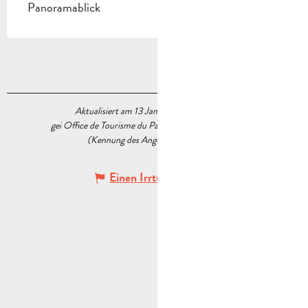
Panoramablick
Aktualisiert am 13 Januar 2026 Um 16:47
gei Office de Tourisme du Pays d’Aubagne et de l’Étoile
(Kennung des Angebots :
6033191
)
Einen Irrtum angeben