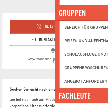
GRUPPEN
ÖFFNUNGSZEITEN & KONTAKTDAT
04 42 03 49
▒▒
BEREICH FÜR GRUPPEN
KONTAKTIEREN SIE UNS
REISEN UND AUFENTH
SCHULAUSFLÜGE UND 
www.tourisme-paysdaubagne.fr
GRUPPENBROSCHÜRE
BESCHREIBUNG
ANGEBOT ANFORDERN
Suchen Sie nicht nach einem Gericht!
FACHLEUTE
Sie befinden sich auf Pfaden, die Beherrschung und 
körperliche Fitness erfordern. Auf dieser Strecke 