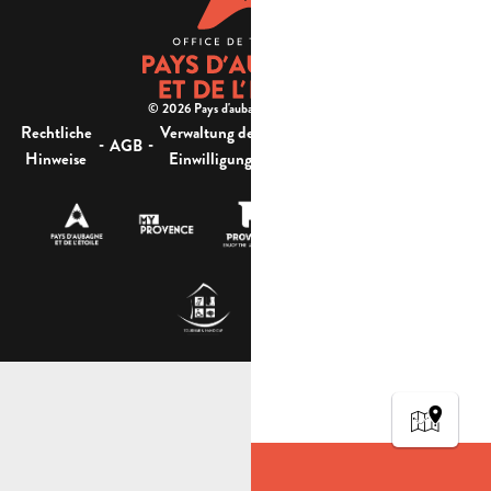
© 2026 Pays d'aubagne et de l'étoile -
Rechtliche
Verwaltung der
Barrierefreiheit:
-
-
-
-
AGB
Sitemap
Hinweise
Einwilligung
nicht konform