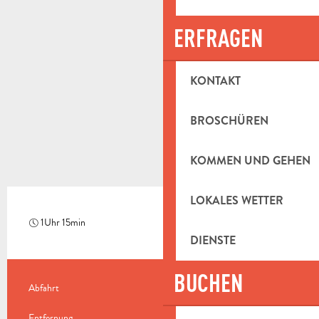
ERFRAGEN
KONTAKT
BROSCHÜREN
KOMMEN UND GEHEN
LOKALES WETTER
1Uhr 15min
Mittel
DIENSTE
BUCHEN
PRAKTISCHE INFORMATIONEN
Abfahrt
Saint-Savournin
Entfernung