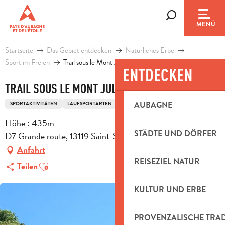
Aller
au
Suche
MENÜ
contenu
principal
Startseite
Das Gebiet entdecken
Natürliches Erbe
Sport im Freien
Trail sous le Mont Julien
ENTDECKEN
TRAIL SOUS LE MONT JULIEN
AUBAGNE
SPORTAKTIVITÄTEN
LAUFSPORTARTEN
TRAIL-ROUTE
Höhe : 435m
STÄDTE UND DÖRFER
D7 Grande route, 13119 Saint-Savournin
Anfahrt
REISEZIEL NATUR
Ajouter aux favoris
Teilen
KULTUR UND ERBE
PROVENZALISCHE TRA