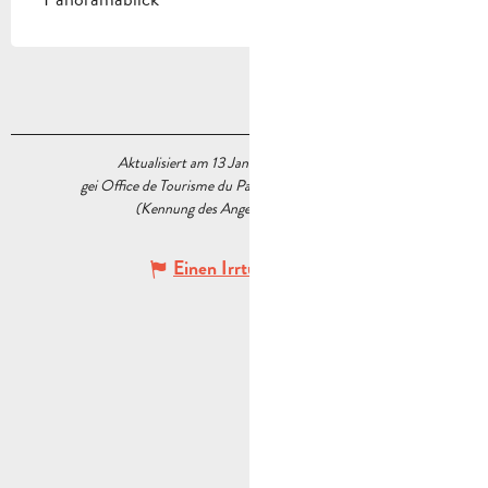
Aktualisiert am 13 Januar 2026 Um 16:44
gei Office de Tourisme du Pays d’Aubagne et de l’Étoile
(Kennung des Angebots :
6032360
)
Einen Irrtum angeben