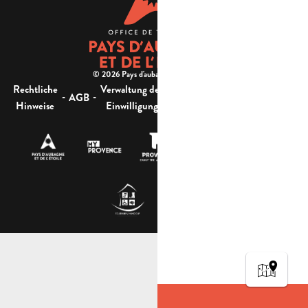
© 2026 Pays d'aubagne et de l'étoile -
Rechtliche
Verwaltung der
Barrierefreiheit:
-
-
-
-
AGB
Sitemap
Hinweise
Einwilligung
nicht konform