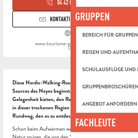
04 42 03 49
▒▒
GRUPPEN
KONTAKTIEREN SIE UNS
BEREICH FÜR GRUPPEN
www.tourisme-paysdaubagne.fr
REISEN UND AUFENTH
SCHULAUSFLÜGE UND 
BESCHREIBUNG
Diese Nordic-Walking-Route, die am Naturstandort 
GRUPPENBROSCHÜRE
Sources des Nayes beginnt, wird Ihnen die 
Gelegenheit bieten, den Reichtum eines Laubwaldes 
ANGEBOT ANFORDERN
in dieser trockenen Region zu genießen. Ein kleiner 
Rundweg, den es zu entdecken gilt!
FACHLEUTE
Schon beim Aufwärmen werden Sie die Kraft dieser 
Natur spüren, die von den Sources des Nayes 