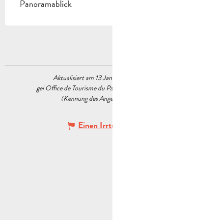
Panoramablick
Aktualisiert am 13 Januar 2026 Um 17:09
gei Office de Tourisme du Pays d’Aubagne et de l’Étoile
(Kennung des Angebots :
6033546
)
Einen Irrtum angeben