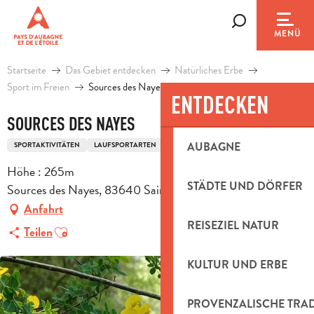
Aller
au
Suche
MENÜ
contenu
principal
Startseite
Das Gebiet entdecken
Natürliches Erbe
Sport im Freien
Sources des Nayes
ENTDECKEN
SOURCES DES NAYES
AUBAGNE
SPORTAKTIVITÄTEN
LAUFSPORTARTEN
NORDIC-WALKING-STRECKE
Höhe : 265m
STÄDTE UND DÖRFER
Sources des Nayes, 83640 Saint-Zacharie
Anfahrt
REISEZIEL NATUR
Ajouter aux favoris
Teilen
KULTUR UND ERBE
PROVENZALISCHE TRA