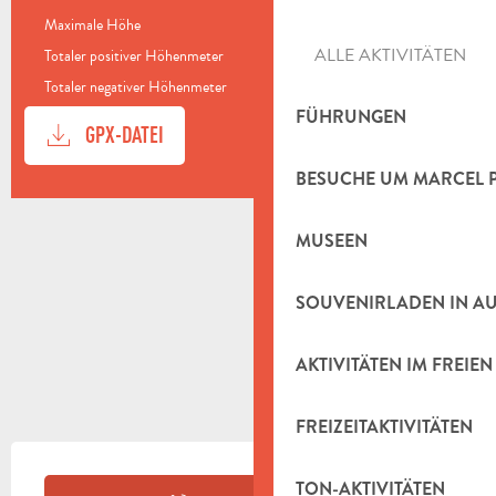
Maximale Höhe
484 m
ALLE AKTIVITÄTEN
Totaler positiver Höhenmeter
262 m
Totaler negativer Höhenmeter
-250 m
FÜHRUNGEN
DOKUMENTATION
Mit GP
GPX-DATEI
BESUCHE UM MARCEL 
HÖHENUNTERSCHIED
262 M DE HÖHENUNTERSCHIED
MUSEEN
SOUVENIRLADEN IN A
AKTIVITÄTEN IM FREIEN
FREIZEITAKTIVITÄTEN
ÖFFNUNGSZEITEN & KONTAKTDAT
TON-AKTIVITÄTEN