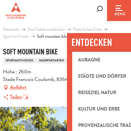
Aller
au
Suche
MENÜ
contenu
principal
Startseite
Das Gebiet entdecken
Natürliches Erbe
Sport im Freien
Soft mountain bike
ENTDECKEN
SOFT MOUNTAIN BIKE
AUBAGNE
SPORTAKTIVITÄTEN
RADSPORTARTEN
MOUNTAINBIKEROUTE
Höhe : 260m
STÄDTE UND DÖRFER
Stade Francois Coulomb, 83640 Saint-Zacharie
Anfahrt
REISEZIEL NATUR
Ajouter aux favoris
Teilen
KULTUR UND ERBE
PROVENZALISCHE TRA