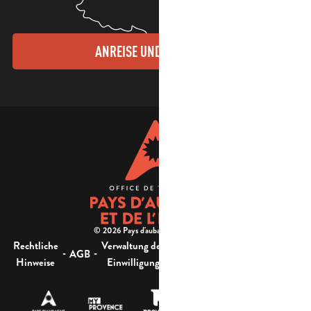
ANREISE UND KONTAKTE
© 2026 Pays d'aubagne et de l'étoile -
Rechtliche
Verwaltung der
Barrierefreiheit:
-
-
-
-
AGB
Sitemap
Hinweise
Einwilligung
nicht konform