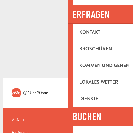
ERFRAGEN
KONTAKT
BROSCHÜREN
KOMMEN UND GEHEN
LOKALES WETTER
1Uhr 30min
Leicht
DIENSTE
BUCHEN
PRAKTISCHE INFORMATIONEN
Abfahrt
Saint-Zacharie
Entfernung