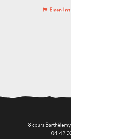
Einen Irrtum angeben
8 cours Barthélemy - 13400 Aubagne
04 42 03 49 98