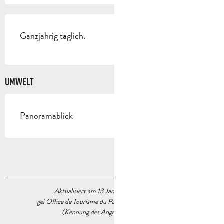
Ganzjährig täglich.
UMWELT
Panoramablick
Aktualisiert am 13 Januar 2026 Um 16:23
gei Office de Tourisme du Pays d’Aubagne et de l’Étoile
(Kennung des Angebots :
6034025
)