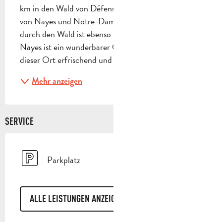
km in den Wald von Défens, vorbei an der Quelle 
von Nayes und Notre-Dame-d'Orgnon. Der Abstieg 
durch den Wald ist ebenso leicht. Die Quelle von 
Nayes ist ein wunderbarer Ort. Im Sommer ist 
dieser Ort erfrischend und ein idealer Ort für ein...
Mehr anzeigen
SERVICE
Parkplatz
ALLE LEISTUNGEN ANZEIGEN