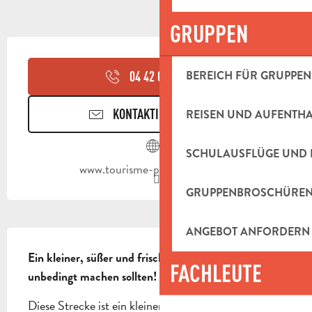
GRUPPEN
ÖFFNUNGSZEITEN & KONTAKTDAT
BEREICH FÜR GRUPPEN
04 42 03 49
▒▒
KONTAKTIEREN SIE UNS
REISEN UND AUFENTH
SCHULAUSFLÜGE UND 
www.tourisme-paysdaubagne.fr
GRUPPENBROSCHÜRE
ANGEBOT ANFORDERN
BESCHREIBUNG
Ein kleiner, süßer und frischer Ausflug, den Sie 
FACHLEUTE
unbedingt machen sollten!
Diese Strecke ist ein kleiner, leichter Anstieg von 5 