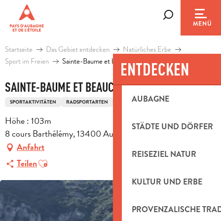
Aller
au
Suche
MENÜ
contenu
principal
Startseite
Das Gebiet entdecken
Natürliches Erbe
Sport im Freien
Sainte-Baume et beaucoup plus
ENTDECKEN
SAINTE-BAUME ET BEAUCOUP PLUS
AUBAGNE
SPORTAKTIVITÄTEN
RADSPORTARTEN
FAHRRADTOURISMUS-REISEROUTE
Höhe : 103m
STÄDTE UND DÖRFER
8 cours Barthélémy, 13400 Aubagne
Anfahrt
REISEZIEL NATUR
Ajouter aux favoris
Teilen
KULTUR UND ERBE
PROVENZALISCHE TRA