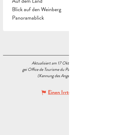
Auf dem Land
Blick auf den Weinberg
Panoramablick
Aktualisiert am 17 Oktober 2023 Um 17:33
gei Office de Tourisme du Pays d’Aubagne et de l’Étoile
(Kennung des Angebots :
6034205
)
Einen Irrtum angeben