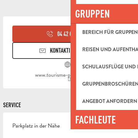
GRUPPEN
ÖFFNUNGSZEITEN & KONTAKTDAT
BEREICH FÜR GRUPPEN
04 42 03 49
▒▒
REISEN UND AUFENTH
KONTAKTIEREN SIE UNS
SCHULAUSFLÜGE UND 
www.tourisme-paysdaubagne.fr
GRUPPENBROSCHÜRE
ANGEBOT ANFORDERN
SERVICE
FACHLEUTE
Parkplatz in der Nähe