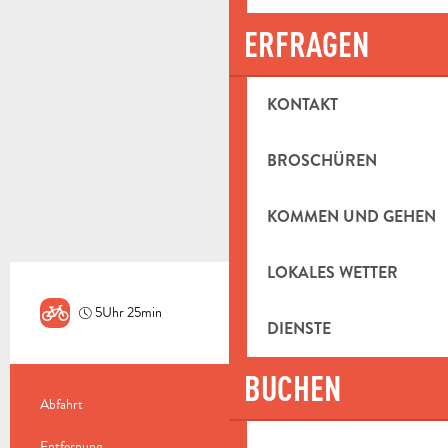
ERFRAGEN
KONTAKT
BROSCHÜREN
KOMMEN UND GEHEN
LOKALES WETTER
5Uhr 25min
Herausfordernd
DIENSTE
BUCHEN
PRAKTISCHE INFORMATIONEN
Abfahrt
Aubagne
Entfernung