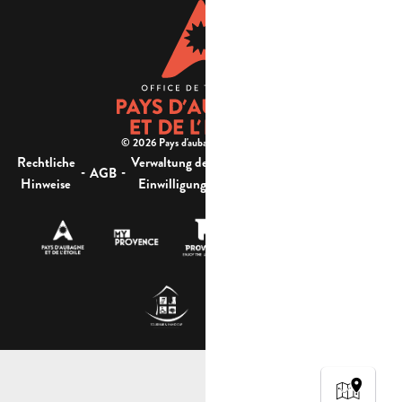
© 2026 Pays d'aubagne et de l'étoile -
Rechtliche
Verwaltung der
Barrierefreiheit:
-
-
-
-
AGB
Sitemap
Hinweise
Einwilligung
nicht konform