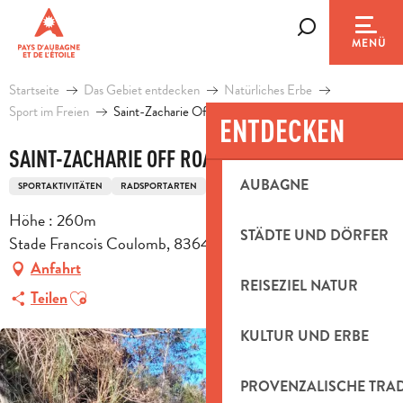
Aller
au
Suche
MENÜ
contenu
principal
Startseite
Das Gebiet entdecken
Natürliches Erbe
Sport im Freien
Saint-Zacharie Off Road
ENTDECKEN
SAINT-ZACHARIE OFF ROAD
AUBAGNE
SPORTAKTIVITÄTEN
RADSPORTARTEN
MOUNTAINBIKEROUTE
Höhe : 260m
STÄDTE UND DÖRFER
Stade Francois Coulomb, 83640 Saint-Zacharie
Anfahrt
REISEZIEL NATUR
Ajouter aux favoris
Teilen
KULTUR UND ERBE
PROVENZALISCHE TRA