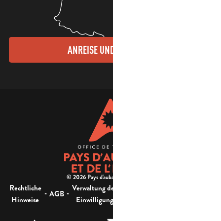
ANREISE UND KONTAKTE
© 2026 Pays d'aubagne et de l'étoile -
Rechtliche
Verwaltung der
Barrierefreiheit:
-
-
-
-
AGB
Sitemap
Hinweise
Einwilligung
nicht konform