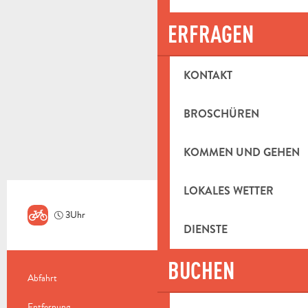
ERFRAGEN
KONTAKT
BROSCHÜREN
KOMMEN UND GEHEN
LOKALES WETTER
3Uhr
Sehr schwierig
DIENSTE
BUCHEN
PRAKTISCHE INFORMATIONEN
Abfahrt
Saint-Zacharie
Entfernung