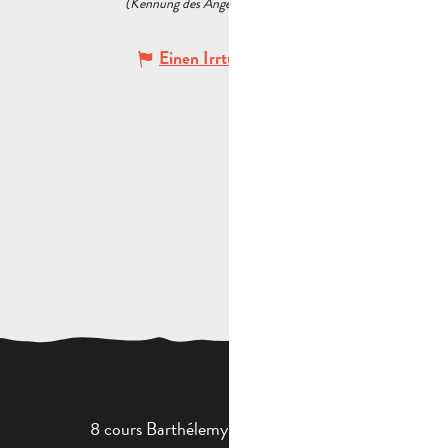
(Kennung des Angebots :
6347945
)
Einen Irrtum angeben
8 cours Barthélemy - 13400 Aubagne