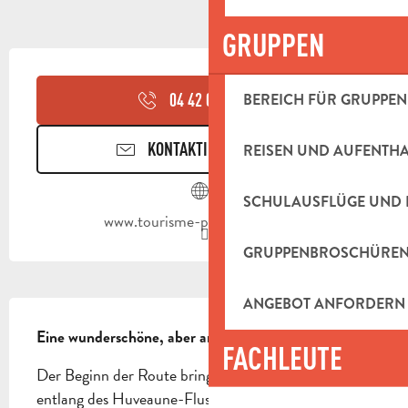
GRUPPEN
ÖFFNUNGSZEITEN & KONTAKTDAT
04 42 03 49
▒▒
BEREICH FÜR GRUPPEN
KONTAKTIEREN SIE UNS
REISEN UND AUFENTH
SCHULAUSFLÜGE UND 
www.tourisme-paysdaubagne.fr
GRUPPENBROSCHÜRE
ANGEBOT ANFORDERN
BESCHREIBUNG
Eine wunderschöne, aber anspruchsvolle Strecke.
FACHLEUTE
Der Beginn der Route bringt Sie auf schönen Singles 
entlang des Huveaune-Flusses in Schwung. Sie 