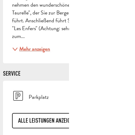
nehmen den wunderschönen Pfad "Balcon de La 
Taurelle", der Sie zur Bergerie du Pas de Peyruis 
führt. Anschließend führt Sie der physische Aufstieg 
"Les Enfers" (Achtung: sehr sportlicher Abschnitt) 
zum...
Mehr anzeigen
SERVICE
Parkplatz
ALLE LEISTUNGEN ANZEIGEN