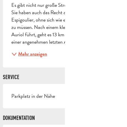
Es gibt nicht nur große Strecken in der Gegend, und 
Sie haben auch das Recht auf Ihre Sternstunde im 
Espigoulier, ohne sich wie ein Champion vorbereiten 
zu müssen. Nach einem kleinen Buckel, der Sie nach 
Auriol führt, geht es 13 km lang bergauf, gefolgt von 
einer angenehmen letzten Abfahrt nach...
Mehr anzeigen
SERVICE
Parkplatz in der Nähe
DOKUMENTATION