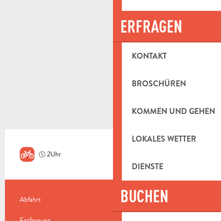
ERFRAGEN
KONTAKT
BROSCHÜREN
KOMMEN UND GEHEN
LOKALES WETTER
2Uhr
Mittel
DIENSTE
BUCHEN
PRAKTISCHE INFORMATIONEN
Abfahrt
Aubagne
Entfernung