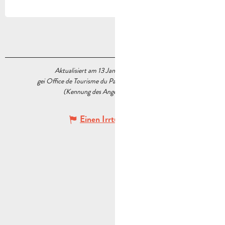
Aktualisiert am 13 Januar 2026 Um 14:35
gei Office de Tourisme du Pays d’Aubagne et de l’Étoile
(Kennung des Angebots :
6034127
)
Einen Irrtum angeben