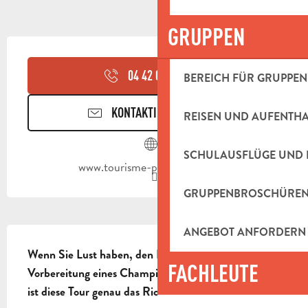
GRUPPEN
ÖFFNUNGSZEITEN & KONTAKTDAT
04 42 03 49
▒▒
BEREICH FÜR GRUPPEN
KONTAKTIEREN SIE UNS
REISEN UND AUFENTH
SCHULAUSFLÜGE UND 
www.tourisme-paysdaubagne.fr
GRUPPENBROSCHÜRE
BESCHREIBUNG
ANGEBOT ANFORDERN
Wenn Sie Lust haben, den Espigoulier ohne die 
FACHLEUTE
Vorbereitung eines Champions zu besteigen? Dann 
ist diese Tour genau das Richtige für Sie.