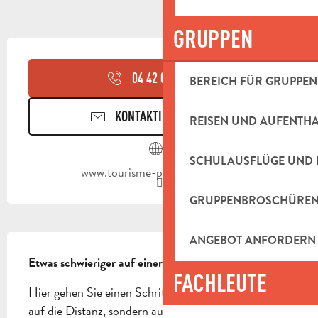
GRUPPEN
ÖFFNUNGSZEITEN & KONTAKTDAT
04 42 03 49
▒▒
BEREICH FÜR GRUPPEN
KONTAKTIEREN SIE UNS
REISEN UND AUFENTH
SCHULAUSFLÜGE UND 
www.tourisme-paysdaubagne.fr
GRUPPENBROSCHÜRE
BESCHREIBUNG
ANGEBOT ANFORDERN
Etwas schwieriger auf einer schattigen Strecke.
FACHLEUTE
Hier gehen Sie einen Schritt weiter. Nicht in Bezug 
auf die Distanz, sondern auf das Vergnügen. Es 