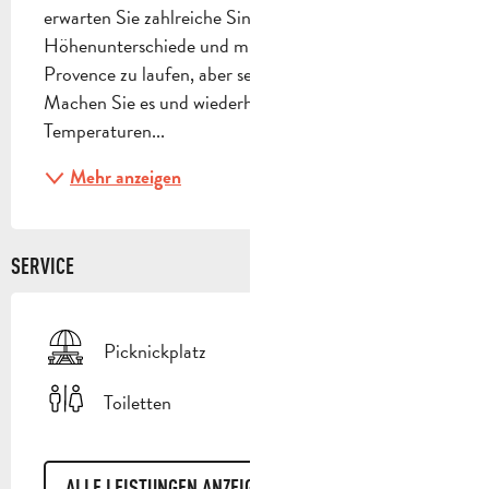
erwarten Sie zahlreiche Singles ohne große 
Höhenunterschiede und mit dem Glück, in der 
Provence zu laufen, aber sehr oft im Schatten. 
Machen Sie es und wiederholen Sie es, sobald die 
Temperaturen...
Mehr anzeigen
SERVICE
Picknickplatz
Toiletten
ALLE LEISTUNGEN ANZEIGEN