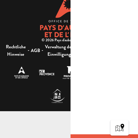
© 2026 Pays d'aubagne et de l'étoile -
Rechtliche
Verwaltung der
Barrierefreiheit:
-
-
-
-
AGB
Sitemap
Hinweise
Einwilligung
nicht konform