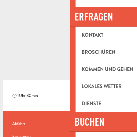
ERFRAGEN
KONTAKT
BROSCHÜREN
KOMMEN UND GEHEN
LOKALES WETTER
1Uhr 30min
Mittel
DIENSTE
BUCHEN
PRAKTISCHE INFORMATIONEN
Abfahrt
Saint-Zacharie
Entfernung