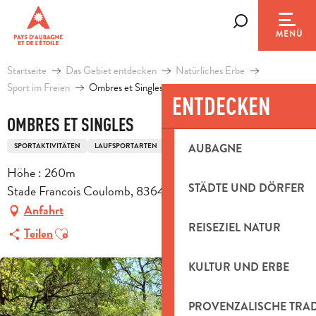
Aller
au
Suche
MENÜ
contenu
principal
Startseite
Das Gebiet entdecken
Natürliches Erbe
Sport im Freien
Ombres et Singles
ENTDECKEN
OMBRES ET SINGLES
SPORTAKTIVITÄTEN
LAUFSPORTARTEN
TRAIL-ROUTE
AUBAGNE
Höhe : 260m
STÄDTE UND DÖRFER
Stade Francois Coulomb, 83640 Saint-Zacharie
Anfahrt
REISEZIEL NATUR
Ajouter aux favoris
Teilen
KULTUR UND ERBE
PROVENZALISCHE TRA