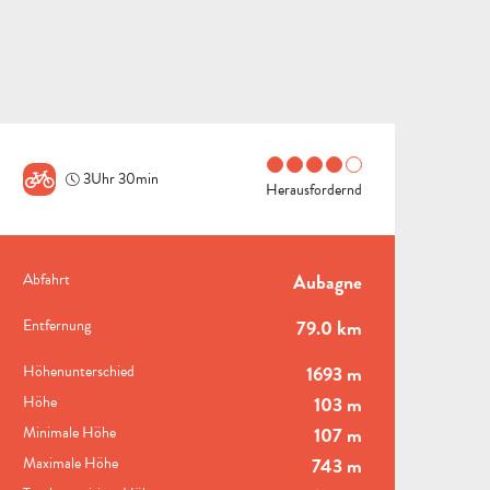
3Uhr 30min
Herausfordernd
PRAKTISCHE INFORMAT
Abfahrt
Aubagne
ALLE
Entfernung
79.0 km
AKTIVITÄTEN
BEREICH FÜR GRUPPEN
Höhenunterschied
1693 m
Höhe
103 m
Minimale Höhe
107 m
B
Maximale Höhe
743 m
STÄDTE
U