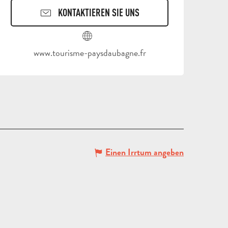
KONTAKTIEREN SIE UNS
REISEN
www.tourisme-paysdaubagne.fr
UND
AUFENTHALTE
SCHULAUSFLÜGE
FÜR
UND
ERWACHSENE
KLASSENFAHRT
GRUP
Einen Irrtum angeben