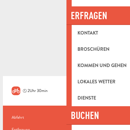
ERFRAGEN
KONTAKT
BROSCHÜREN
KOMMEN UND GEHEN
LOKALES WETTER
2Uhr 30min
Mittel
DIENSTE
BUCHEN
PRAKTISCHE INFORMATIONEN
Abfahrt
Aubagne
Entfernung