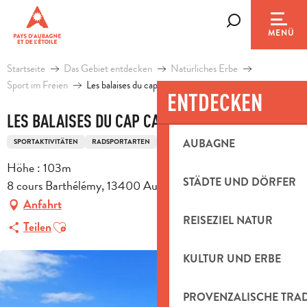
Aller
au
Suche
MENÜ
contenu
principal
Startseite
Das Gebiet entdecken
Natürliches Erbe
Sport im Freien
Les balaises du cap Canaille
ENTDECKEN
LES BALAISES DU CAP CANAILLE
AUBAGNE
SPORTAKTIVITÄTEN
RADSPORTARTEN
FAHRRADTOURISMUS-REISEROUTE
Höhe : 103m
STÄDTE UND DÖRFER
8 cours Barthélémy, 13400 Aubagne
Anfahrt
REISEZIEL NATUR
Ajouter aux favoris
Teilen
KULTUR UND ERBE
PROVENZALISCHE TRA