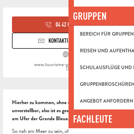
ÖFFNUNGSZEITEN & KONTAKTDAT
GRUPPEN
04 42 03 49
▒▒
BEREICH FÜR GRUPPEN
KONTAKTIEREN SIE UNS
REISEN UND AUFENTH
www.tourisme-paysdaubagne.fr
SCHULAUSFLÜGE UND 
GRUPPENBROSCHÜRE
BESCHREIBUNG
ANGEBOT ANFORDERN
Hierher zu kommen, ohne das Meer zu sehen, war 
unvorstellbar, also ist es geschehen, Sie befinden sich 
FACHLEUTE
am Ufer der Grande Bleue.
So nah am Meer zu sein, ohne es zu sehen, wäre 