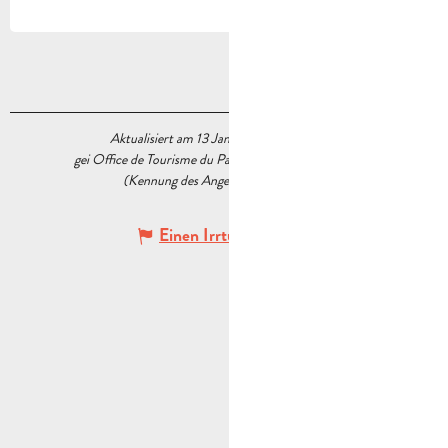
Aktualisiert am 13 Januar 2026 Um 14:31
gei Office de Tourisme du Pays d’Aubagne et de l’Étoile
(Kennung des Angebots :
6034560
)
Einen Irrtum angeben