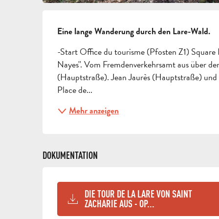
BESCHREIBUNG
Eine lange Wanderung durch den Lare-Wald.
-Start Office du tourisme (Pfosten Z1) Square 
Nayes''. Vom Fremdenverkehrsamt aus über den 
(Hauptstraße). Jean Jaurès (Hauptstraße) und 
Place de...
Mehr anzeigen
DOKUMENTATION
DIE TOUR DE LA LARE VON SAINT
ZACHARIE AUS - OP...