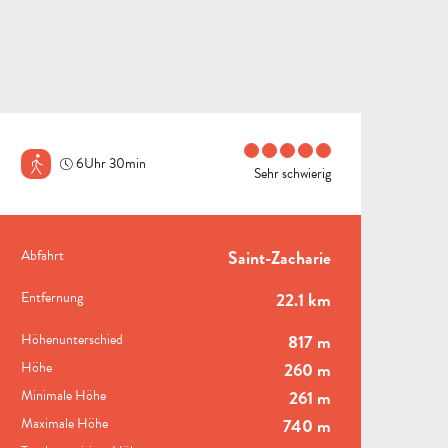
6Uhr 30min
Sehr schwierig
PRAKTISCHE INFORMAT
Abfahrt
Saint-Zacharie
ALLE
Entfernung
22.1 km
AKTIVITÄTEN
BEREICH FÜR GRUPPEN
Höhenunterschied
817 m
Höhe
260 m
Minimale Höhe
261 m
B
Maximale Höhe
740 m