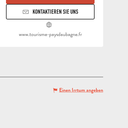
KONTAKTIEREN SIE UNS
REISEN
www.tourisme-paysdaubagne.fr
UND
AUFENTHALTE
SCHULAUSFLÜGE
FÜR
UND
ERWACHSENE
KLASSENFAHRT
GRUP
Einen Irrtum angeben