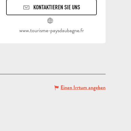
KONTAKTIEREN SIE UNS
REISEN
www.tourisme-paysdaubagne.fr
UND
AUFENTHALTE
SCHULAUSFLÜGE
FÜR
UND
ERWACHSENE
KLASSENFAHRT
GRUP
Einen Irrtum angeben