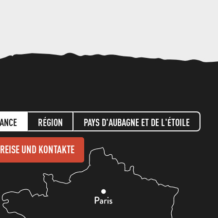
ANGEBOT
ANFORDERN
ANCE
RÉGION
PAYS D'AUBAGNE ET DE L'ÉTOILE
REISE UND KONTAKTE
KULTUR
AKTIVITÄTEN
AKTIVITÄTEN
TOUR
S
UND
&
LOKALES
IM
PROVENZALISCHE
TON-
UND
IN
ERBE
AUSFLÜGE
WETTER
FREIEN
FREIZEITAKTIVITÄTEN
TRADITIONEN
RESTAURANTS
AKTIVITÄTEN
GASTRONOMI
DIENSTE
MUSEEN
BLOG
BEHI
A