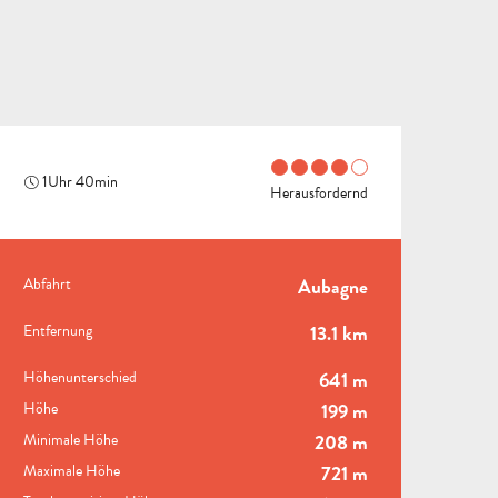
1Uhr 40min
Herausfordernd
PRAKTISCHE INFORMAT
Abfahrt
Aubagne
ALLE
Entfernung
13.1 km
AKTIVITÄTEN
BEREICH FÜR GRUPPEN
Höhenunterschied
641 m
Höhe
199 m
Minimale Höhe
208 m
B
Maximale Höhe
721 m
STÄDTE
U