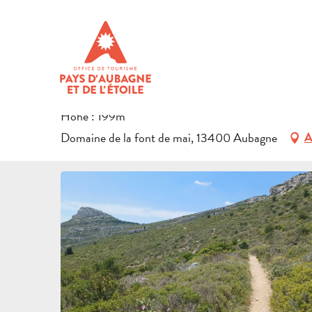
Aller
Startseite
Das Gebiet entdecken
Natürliches Erbe
Sp
au
contenu
LE TOUR DE GARLABAN
principal
SPORTAKTIVITÄTEN
LAUFSPORTARTEN
TRAIL-ROUTE
Höhe : 199m
Domaine de la font de mai, 13400 Aubagne
A