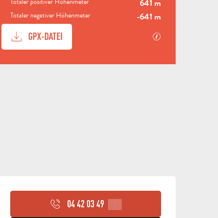
Totaler positiver Höhenmeter
641 m
UND
REISEZIEL
M
Totaler negativer Höhenmeter
-641 m
AUBAGNE
DÖRFER
FREIZEITSAKTIV
NATUR
FÜHRUN
UNTE
P
DOKUMENTATION
Mit GPX / KML-Da
GPX-DATEI
HÖHENUNTERSCHIED
641 M DE HÖHENUNTERSCHIED
KOMM
UND
KONTAKT
BROSCHÜREN
GEHE
ÖFFNUNGSZEITEN & KON
04 42 03 49
▒▒