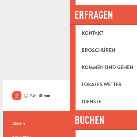
ERFRAGEN
KONTAKT
BROSCHÜREN
KOMMEN UND GEHEN
LOKALES WETTER
7Uhr 30min
Sehr schwierig
DIENSTE
BUCHEN
PRAKTISCHE INFORMATIONEN
Abfahrt
Cuges-les-Pins
Entfernung