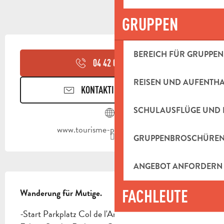
GRUPPEN
ÖFFNUNGSZEITEN & KONTAKTDAT
BEREICH FÜR GRUPPEN
04 42 03 49
▒▒
REISEN UND AUFENTH
KONTAKTIEREN SIE UNS
SCHULAUSFLÜGE UND 
www.tourisme-paysdaubagne.fr
GRUPPENBROSCHÜRE
ANGEBOT ANFORDERN
BESCHREIBUNG
FACHLEUTE
Wanderung für Mutige.
-Start Parkplatz Col de l'Ange (Pfosten SB 01). 