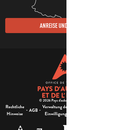
ANREISE UND KONTAKTE
© 2026 Pays d'aubagne et de l'étoile -
Rechtliche
Verwaltung der
Barrierefreiheit:
-
-
-
-
AGB
Sitemap
Hinweise
Einwilligung
nicht konform