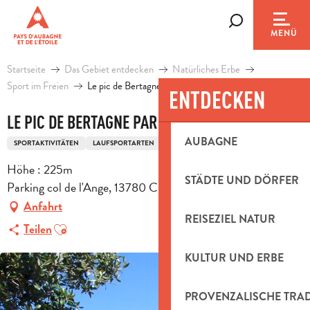
Aller
au
Suche
MENÜ
contenu
principal
Startseite
Das Gebiet entdecken
Natürliches Erbe
Sport im Freien
Le pic de Bertagne par le col de l`Ange
ENTDECKEN
LE PIC DE BERTAGNE PAR LE COL DE L`ANGE
AUBAGNE
SPORTAKTIVITÄTEN
LAUFSPORTARTEN
FUSSWANDERUNGSSTRECKE
Höhe : 225m
STÄDTE UND DÖRFER
Parking col de l'Ange, 13780 Cuges-les-Pins
Anfahrt
REISEZIEL NATUR
Ajouter aux favoris
Teilen
KULTUR UND ERBE
PROVENZALISCHE TRA