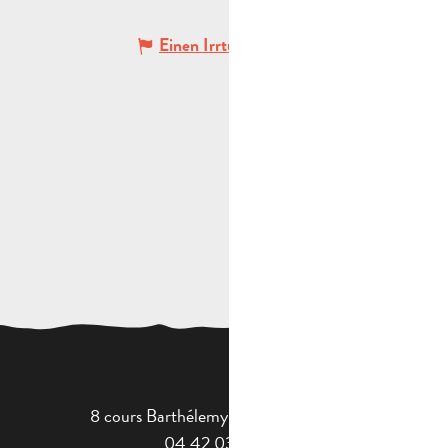
Einen Irrtum angeben
8 cours Barthélemy - 13400 Aubagne
04 42 03 49 98