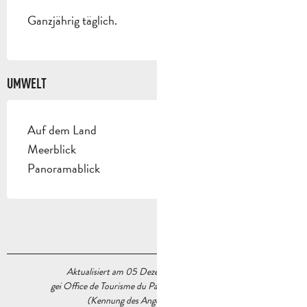
Ganzjährig täglich.
UMWELT
Auf dem Land
Meerblick
Panoramablick
Aktualisiert am 05 Dezember 2023 Um 15:42
gei Office de Tourisme du Pays d’Aubagne et de l’Étoile
(Kennung des Angebots :
6376381
)