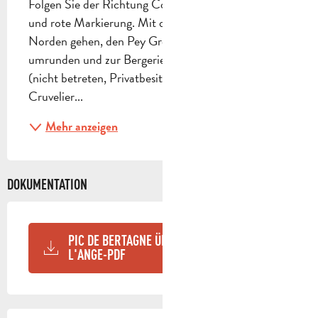
Folgen Sie der Richtung Col du Saint-Pilon. Weiße 
und rote Markierung. Mit dem GR 98 in Richtung 
Norden gehen, den Pey Gros auf seiner Südseite 
umrunden und zur Bergerie du Cruvelier gelangen 
(nicht betreten, Privatbesitz). -Kreuzung von 
Cruvelier...
Mehr anzeigen
DOKUMENTATION
PIC DE BERTAGNE ÜBER DEN COL DE
L'ANGE-PDF