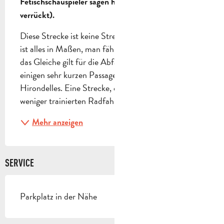
Fetischschauspieler sagen hören: "Il est fada" (Er ist 
verrückt).
Diese Strecke ist keine Strecke für "Verrückte", hier 
ist alles in Maßen, man fährt nie steil bergauf, und 
das Gleiche gilt für die Abfahrt, abgesehen von 
einigen sehr kurzen Passagen nach dem Col des 
Hirondelles. Eine Strecke, die auch von vielen 
weniger trainierten Radfahrern bewältigt werden...
Mehr anzeigen
SERVICE
Parkplatz in der Nähe