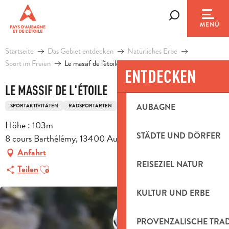
Aller
au
Suche
MENÜ
contenu
principal
Startseite
Das Gebiet entdecken
Natürliches Erbe
Sport im Freien
Le massif de l'étoile
ENTDECKEN
LE MASSIF DE L'ÉTOILE
AUBAGNE
SPORTAKTIVITÄTEN
RADSPORTARTEN
FAHRRADTOURISMUS-REISEROUTE
Höhe : 103m
STÄDTE UND DÖRFER
8 cours Barthélémy, 13400 Aubagne
Anfahrt
REISEZIEL NATUR
Ajouter aux favoris
Teilen
KULTUR UND ERBE
PROVENZALISCHE TRA