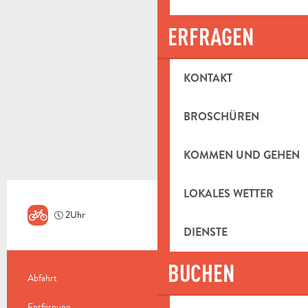
ERFRAGEN
KONTAKT
BROSCHÜREN
KOMMEN UND GEHEN
LOKALES WETTER
2Uhr
Mittel
DIENSTE
BUCHEN
PRAKTISCHE INFORMATIONEN
Abfahrt
Aubagne
Entfernung