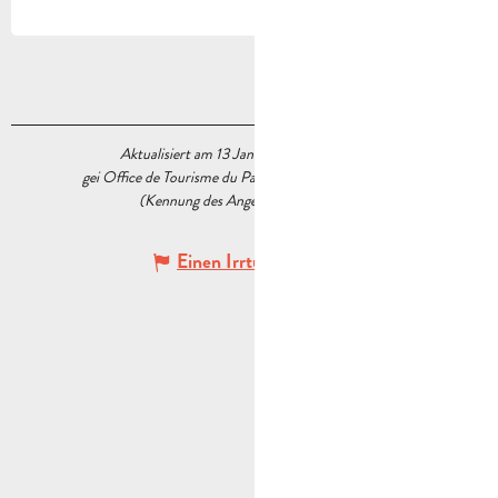
Aktualisiert am 13 Januar 2026 Um 14:30
gei Office de Tourisme du Pays d’Aubagne et de l’Étoile
(Kennung des Angebots :
6034677
)
Einen Irrtum angeben