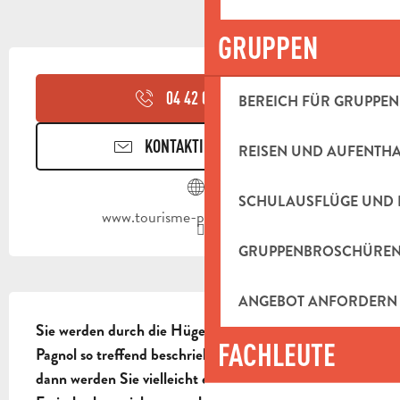
GRUPPEN
ÖFFNUNGSZEITEN & KONTAKTDAT
04 42 03 49
▒▒
BEREICH FÜR GRUPPEN
KONTAKTIEREN SIE UNS
REISEN UND AUFENTH
SCHULAUSFLÜGE UND 
www.tourisme-paysdaubagne.fr
GRUPPENBROSCHÜRE
BESCHREIBUNG
ANGEBOT ANFORDERN
Sie werden durch die Hügel dieses von Marcel 
FACHLEUTE
Pagnol so treffend beschriebenen Massivs radeln, 
dann werden Sie vielleicht einen seiner 