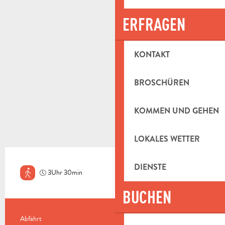
ERFRAGEN
KONTAKT
BROSCHÜREN
KOMMEN UND GEHEN
LOKALES WETTER
DIENSTE
3Uhr 30min
Mittel
BUCHEN
PRAKTISCHE INFORMATIONEN
Abfahrt
Roquevaire