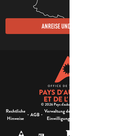
ANREISE UND KONTAKTE
© 2026 Pays d'aubagne et de l'étoile -
Rechtliche
Verwaltung der
Barrierefreiheit:
-
-
-
-
AGB
Sitemap
Hinweise
Einwilligung
nicht konform