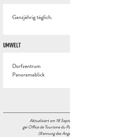
Ganzjährig täglich.
UMWELT
Dorfzentrum
Panoramablick
Aktualisiert am 18 September 2023 Um 16:37
gei Office de Tourisme du Pays d’Aubagne et de l’Étoile
(Kennung des Angebots :
6044158
)