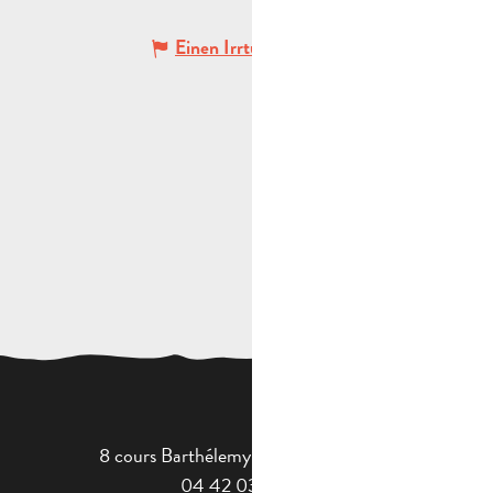
Einen Irrtum angeben
8 cours Barthélemy - 13400 Aubagne
04 42 03 49 98