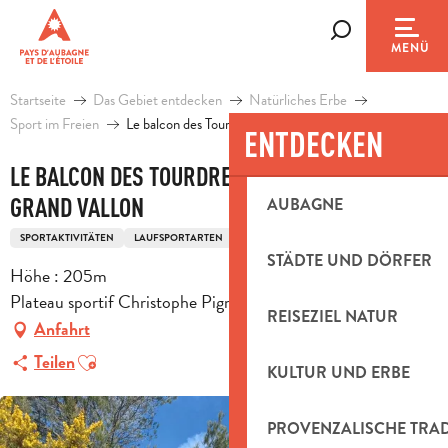
Aller
au
Suche
MENÜ
contenu
principal
Startseite
Das Gebiet entdecken
Natürliches Erbe
Sport im Freien
Le balcon des Tourdres et la corniche du grand vallon
ENTDECKEN
LE BALCON DES TOURDRES ET LA CORNICHE DU
GRAND VALLON
AUBAGNE
SPORTAKTIVITÄTEN
LAUFSPORTARTEN
FUSSWANDERUNGSSTRECKE
STÄDTE UND DÖRFER
Höhe : 205m
Plateau sportif Christophe Pignol, 13360 Roquevaire
REISEZIEL NATUR
Anfahrt
Ajouter aux favoris
Teilen
KULTUR UND ERBE
PROVENZALISCHE TRA