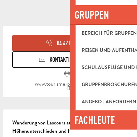
GRUPPEN
ÖFFNUNGSZEITEN & KONTAKTDAT
BEREICH FÜR GRUPPEN
04 42 03 49
▒▒
REISEN UND AUFENTH
KONTAKTIEREN SIE UNS
SCHULAUSFLÜGE UND 
www.tourisme-paysdaubagne.fr
GRUPPENBROSCHÜRE
ANGEBOT ANFORDERN
BESCHREIBUNG
FACHLEUTE
Wanderung von Lascours aus mit 
Höhenunterschieden und herrlichen Ausblicken.