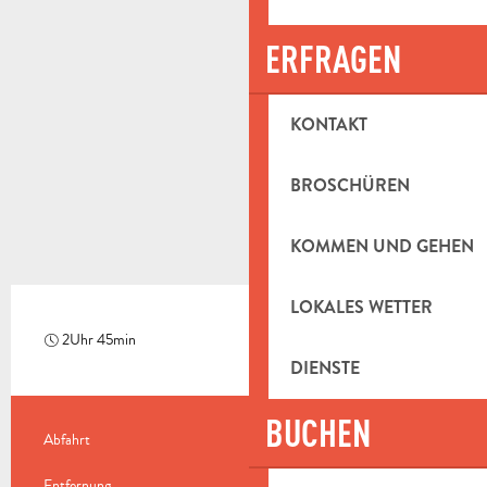
ERFRAGEN
KONTAKT
BROSCHÜREN
KOMMEN UND GEHEN
LOKALES WETTER
2Uhr 45min
Mittel
DIENSTE
BUCHEN
PRAKTISCHE INFORMATIONEN
Abfahrt
Saint-Zacharie
Entfernung