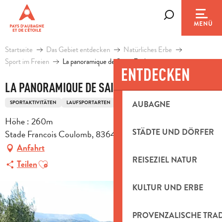
Aller
au
Suche
MENÜ
contenu
principal
Startseite
Das Gebiet entdecken
Natürliches Erbe
Sport im Freien
La panoramique de Saint-Zacharie
ENTDECKEN
LA PANORAMIQUE DE SAINT-ZACHARIE
SPORTAKTIVITÄTEN
LAUFSPORTARTEN
TRAIL-ROUTE
AUBAGNE
Höhe : 260m
STÄDTE UND DÖRFER
Stade Francois Coulomb, 83640 Saint-Zacharie
Anfahrt
REISEZIEL NATUR
Ajouter aux favoris
Teilen
KULTUR UND ERBE
PROVENZALISCHE TRA