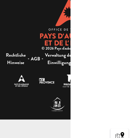
© 2026 Pays d'aubagne et de l'étoile -
Rechtliche
Verwaltung der
Barrierefreiheit:
-
-
-
-
AGB
Sitemap
Hinweise
Einwilligung
nicht konform