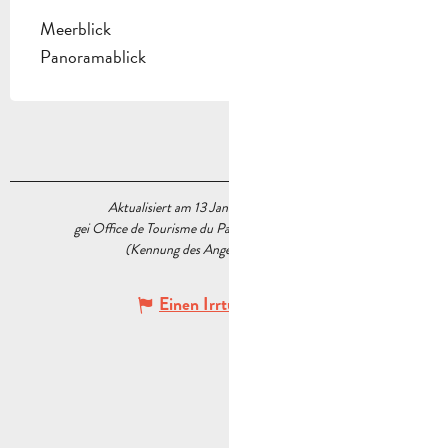
Meerblick
Panoramablick
Aktualisiert am 13 Januar 2026 Um 16:30
gei Office de Tourisme du Pays d’Aubagne et de l’Étoile
(Kennung des Angebots :
6377084
)
Einen Irrtum angeben