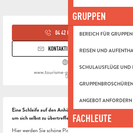
GRUPPEN
ÖFFNUNGSZEITEN & KONTAKTDAT
04 42 03 49
▒▒
BEREICH FÜR GRUPPEN
KONTAKTIEREN SIE UNS
REISEN UND AUFENTH
SCHULAUSFLÜGE UND 
www.tourisme-paysdaubagne.fr
GRUPPENBROSCHÜRE
BESCHREIBUNG
ANGEBOT ANFORDERN
Eine Schleife auf den Anhöhen von Saint-Zacharie, 
FACHLEUTE
um sich selbst zu übertreffen.
Hier werden Sie schöne Pisten mit einer noch 