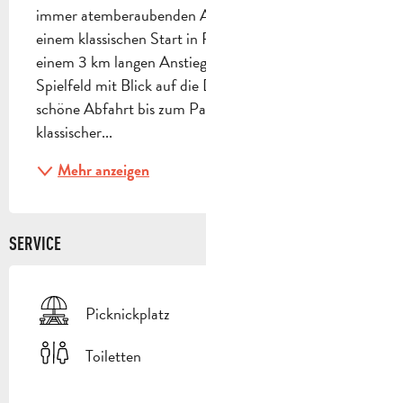
immer atemberaubenden Aussicht finden. Nach 
einem klassischen Start in Richtung La Mouère mit 
einem 3 km langen Anstieg werden Sie ein neues 
Spielfeld mit Blick auf die Dörfer entdecken. Eine 
schöne Abfahrt bis zum Pas de Peyruis und ein eher 
klassischer...
Mehr anzeigen
SERVICE
Picknickplatz
Toiletten