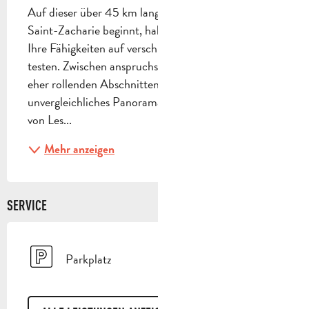
Auf dieser über 45 km langen Rundstrecke, die in 
Saint-Zacharie beginnt, haben Sie die Möglichkeit, 
Ihre Fähigkeiten auf verschiedenen Bodenarten zu 
testen. Zwischen anspruchsvollen Anstiegen und 
eher rollenden Abschnitten werden Sie ein 
unvergleichliches Panorama genießen. Der Aufstieg 
von Les...
Mehr anzeigen
SERVICE
Parkplatz