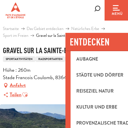
Aller
au
Suche
MENÜ
contenu
principal
Startseite
Das Gebiet entdecken
Natürliches Erbe
Sport im Freien
Gravel sur la Sainte-Baume
ENTDECKEN
GRAVEL SUR LA SAINTE-BAUME
AUBAGNE
SPORTAKTIVITÄTEN
RADSPORTARTEN
GRAVELBIKE-STRECKE
Höhe : 260m
STÄDTE UND DÖRFER
Stade Francois Coulomb, 83640 Saint-Zacharie
Anfahrt
REISEZIEL NATUR
Ajouter aux favoris
Teilen
KULTUR UND ERBE
PROVENZALISCHE TRA