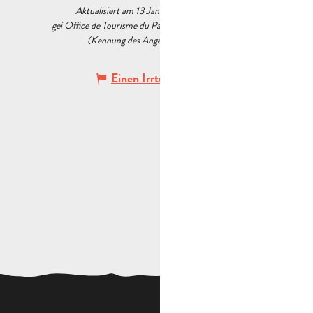
Aktualisiert am 13 Januar 2026 Um 12:04
gei Office de Tourisme du Pays d’Aubagne et de l’Étoile
(Kennung des Angebots :
6034061
)
Einen Irrtum angeben