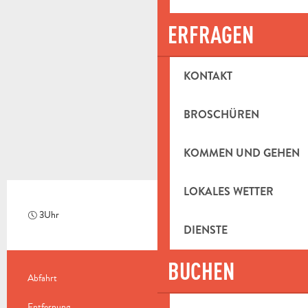
ERFRAGEN
KONTAKT
BROSCHÜREN
KOMMEN UND GEHEN
LOKALES WETTER
3Uhr
Herausfordernd
DIENSTE
BUCHEN
PRAKTISCHE INFORMATIONEN
Abfahrt
Saint-Zacharie
Entfernung