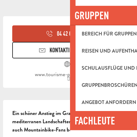
GRUPPEN
ÖFFNUNGSZEITEN & KONTAKTDAT
04 42 03 49
▒▒
BEREICH FÜR GRUPPEN
KONTAKTIEREN SIE UNS
REISEN UND AUFENTH
SCHULAUSFLÜGE UND 
www.tourisme-paysdaubagne.fr
GRUPPENBROSCHÜRE
ANGEBOT ANFORDERN
BESCHREIBUNG
Ein schöner Anstieg im Gravel-Ton, in typisch 
FACHLEUTE
mediterranen Landschaften! Diese Strecke wird 
auch Mountainbike-Fans begeistern.