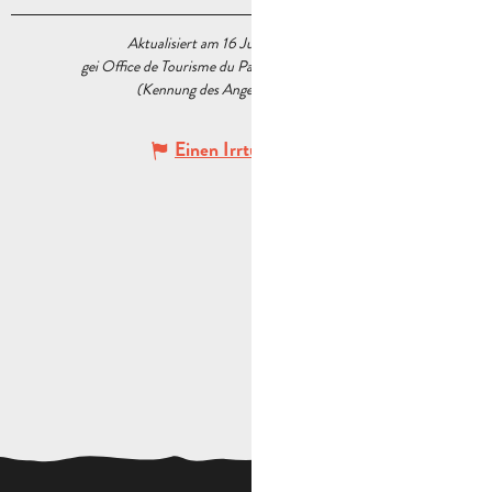
Aktualisiert am 16 Juni 2026 Um 10:18
gei Office de Tourisme du Pays d’Aubagne et de l’Étoile
(Kennung des Angebots :
6043989
)
Einen Irrtum angeben