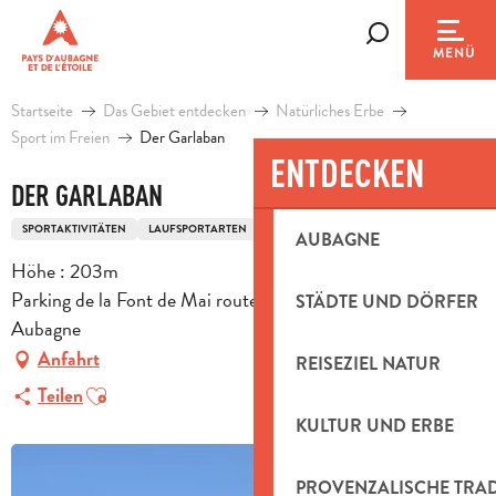
Aller
au
Suche
MENÜ
contenu
principal
Startseite
Das Gebiet entdecken
Natürliches Erbe
Sport im Freien
Der Garlaban
ENTDECKEN
DER GARLABAN
SPORTAKTIVITÄTEN
LAUFSPORTARTEN
FUSSWANDERUNGSSTRECKE
AUBAGNE
Höhe : 203m
Parking de la Font de Mai route d'Eoures d44, 13400
STÄDTE UND DÖRFER
Aubagne
Anfahrt
REISEZIEL NATUR
Ajouter aux favoris
Teilen
KULTUR UND ERBE
PROVENZALISCHE TRA