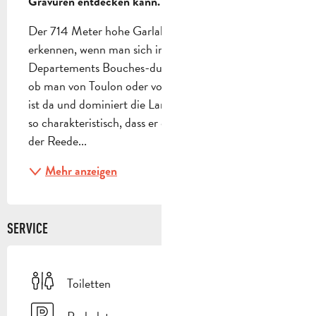
Gravuren entdecken kann.
Der 714 Meter hohe Garlaban ist leicht zu 
erkennen, wenn man sich im südöstlichen Teil des 
Departements Bouches-du-Rhône befindet. Egal, 
ob man von Toulon oder vom Meer aus kommt, er 
ist da und dominiert die Landschaft. Seine Form ist 
so charakteristisch, dass er den Seeleuten, die auf 
der Reede...
Mehr anzeigen
SERVICE
Toiletten