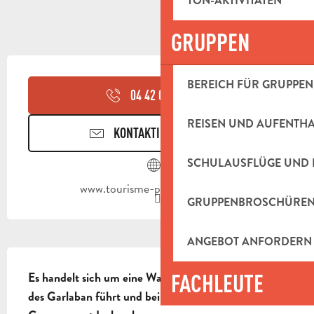
TON-AKTIVITÄTEN
GRUPPEN
ÖFFNUNGSZEITEN & KONTAKTDAT
BEREICH FÜR GRUPPEN
04 42 03 49
▒▒
REISEN UND AUFENTH
KONTAKTIEREN SIE UNS
SCHULAUSFLÜGE UND 
www.tourisme-paysdaubagne.fr
GRUPPENBROSCHÜRE
ANGEBOT ANFORDERN
BESCHREIBUNG
FACHLEUTE
Es handelt sich um eine Wanderung, die zum Gipfel 
des Garlaban führt und bei der man die Douard-