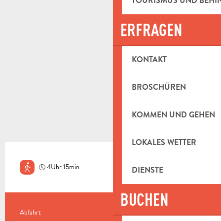
TOURISMUS UND BEH
ERFRAGEN
KONTAKT
BROSCHÜREN
KOMMEN UND GEHEN
LOKALES WETTER
4Uhr 15min
DIENSTE
Ziemlich schwierig
BUCHEN
PRAKTISCHE INFORMATIONEN
Abfahrt
Aubagne