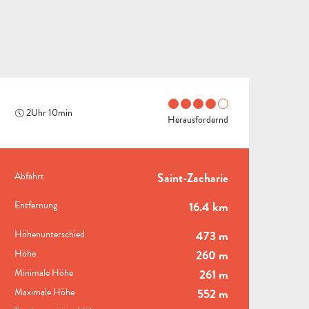
2Uhr 10min
Herausfordernd
PRAKTISCHE INFORMAT
Abfahrt
Saint-Zacharie
ALLE
Entfernung
16.4 km
AKTIVITÄTEN
BEREICH FÜR GRUPPEN
Höhenunterschied
473 m
Höhe
260 m
Minimale Höhe
261 m
B
Maximale Höhe
552 m
STÄDTE
U