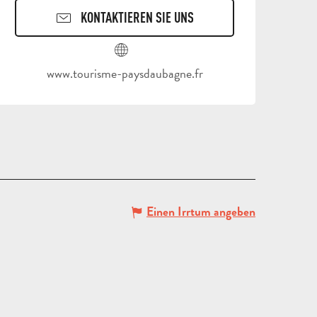
KONTAKTIEREN SIE UNS
REISEN
www.tourisme-paysdaubagne.fr
UND
AUFENTHALTE
SCHULAUSFLÜGE
FÜR
UND
ERWACHSENE
KLASSENFAHRT
GRUP
Einen Irrtum angeben