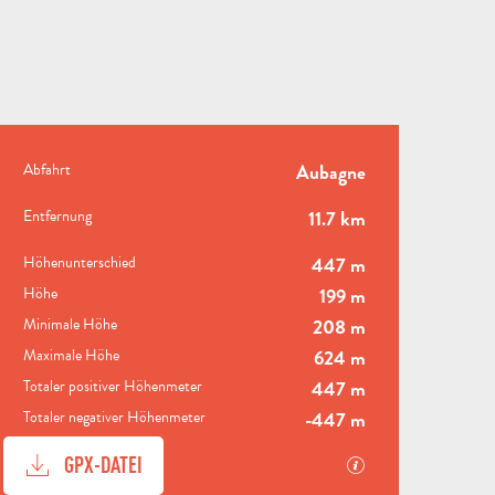
PRAKTISCHE INFORMAT
Abfahrt
Aubagne
Entfernung
11.7 km
Höhenunterschied
447 m
ALLE
Höhe
199 m
AKTIVITÄTEN
BEREICH FÜR GRUPPEN
Minimale Höhe
208 m
Maximale Höhe
624 m
Totaler positiver Höhenmeter
447 m
Totaler negativer Höhenmeter
-447 m
B
DOKUMENTATION
Mit GPX / KML-Da
GPX-DATEI
STÄDTE
U