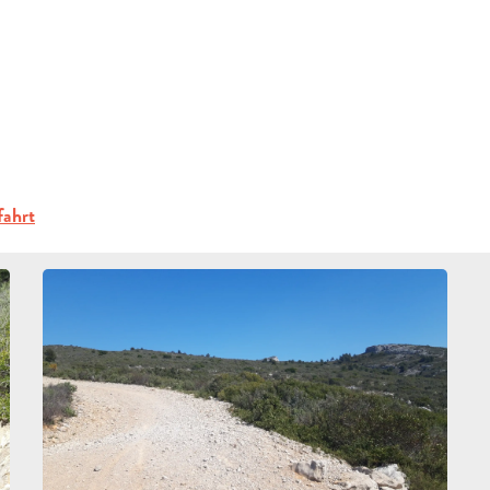
ERFRAGEN
ort im Freien
Col de Garlaban
BUCHEN
GRUPPEN
KE
ahrt
FACHLEUTE
DE