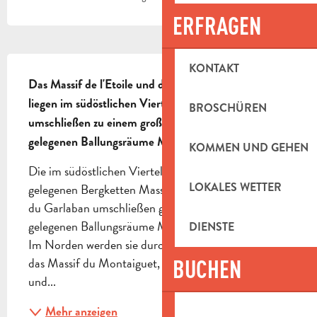
ERFRAGEN
BESCHREIBUNG
KONTAKT
Das Massif de l'Etoile und das Massif du Garlaban 
liegen im südöstlichen Viertel des Departements und 
BROSCHÜREN
umschließen zu einem großen Teil die im Süden 
gelegenen Ballungsräume Marseille und Aubagne.
KOMMEN UND GEHEN
Die im südöstlichen Viertel des Departements 
LOKALES WETTER
gelegenen Bergketten Massif de l’Etoile und Massif 
du Garlaban umschließen große Teile der im Süden 
gelegenen Ballungsräume Marseille und Aubagne. 
DIENSTE
Im Norden werden sie durch das Massif de l’Arbois, 
das Massif du Montaiguet, die Collines de Gardanne 
BUCHEN
und...
Mehr anzeigen