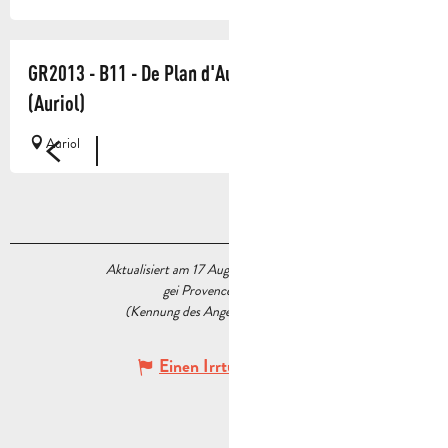
GR2013 - B11 - De Plan d'Aups au Pont de Joux
(Auriol)
Auriol
Aktualisiert am 17 August 2022 Um 08:52
gei Provence Tourisme
(Kennung des Angebots :
5474205
)
Einen Irrtum angeben