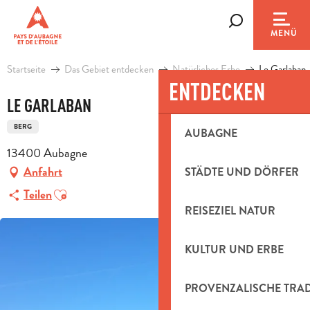
Aller
au
Suche
MENÜ
contenu
principal
Startseite
Das Gebiet entdecken
Natürliches Erbe
Le Garlaban
ENTDECKEN
LE GARLABAN
BERG
AUBAGNE
13400 Aubagne
Anfahrt
STÄDTE UND DÖRFER
Ajouter aux favoris
Teilen
REISEZIEL NATUR
KULTUR UND ERBE
PROVENZALISCHE TRA