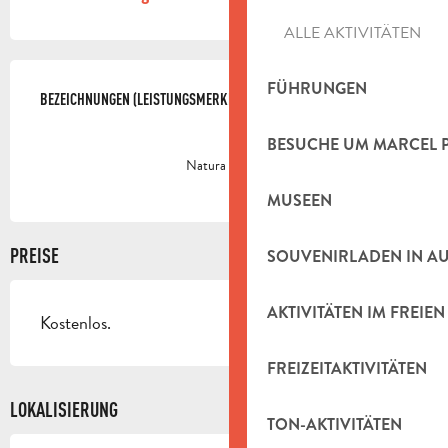
ALLE AKTIVITÄTEN
LEISTUNGENSMÖGLICHKEITEN
FÜHRUNGEN
BEZEICHNUNGEN (LEISTUNGSMERKMALE)
BEZEICHNUNGEN (LEISTUNGSMERKMALE)
BESUCHE UM MARCEL 
Natura 2000
MUSEEN
PREISE
SOUVENIRLADEN IN A
AKTIVITÄTEN IM FREIEN
Kostenlos.
FREIZEITAKTIVITÄTEN
LOKALISIERUNG
TON-AKTIVITÄTEN