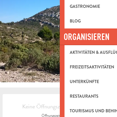
GASTRONOMIE
BLOG
ORGANISIEREN
AKTIVITÄTEN & AUSFLÜ
FREIZEITSAKTIVITÄTEN
UNTERKÜNFTE
ÖFFNUNGSZEITEN & KONTAKTDAT
RESTAURANTS
Keine Öffnungszeiten hinterlegt
TOURISMUS UND BEH
Öffnungszeiten ansehen