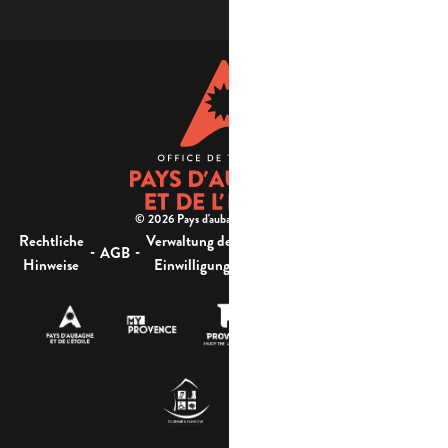
© 2026 Pays d'aubagne et de l'étoile -
Rechtliche
Verwaltung der
Barrierefreiheit:
-
-
-
-
AGB
Sitemap
Hinweise
Einwilligung
nicht konform