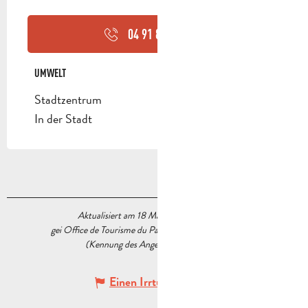
04 91 88 44
▒▒
UMWELT
UMWELT
Stadtzentrum
In der Stadt
Aktualisiert am 18 März 2026 Um 14:39
gei Office de Tourisme du Pays d’Aubagne et de l’Étoile
(Kennung des Angebots :
5538986
)
Einen Irrtum angeben