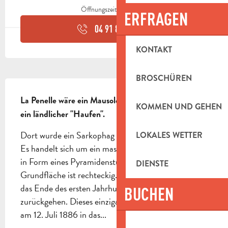
Öffnungszeiten ansehen
ERFRAGEN
04 91 88 44
▒▒
KONTAKT
BROSCHÜREN
BESCHREIBUNG
La Penelle wäre ein Mausoleum, oder genauer gesagt 
KOMMEN UND GEHEN
ein ländlicher "Haufen".
Dort wurde ein Sarkophag aus Marmor gefunden. 
LOKALES WETTER
Es handelt sich um ein massives, 8 m hohes Bauwerk 
in Form eines Pyramidenstumpfes. Seine 
DIENSTE
Grundfläche ist rechteckig. Sein Ursprung soll auf 
das Ende des ersten Jahrhunderts v. Chr. 
BUCHEN
zurückgehen. Dieses einzigartige Monument wurde 
am 12. Juli 1886 in das...