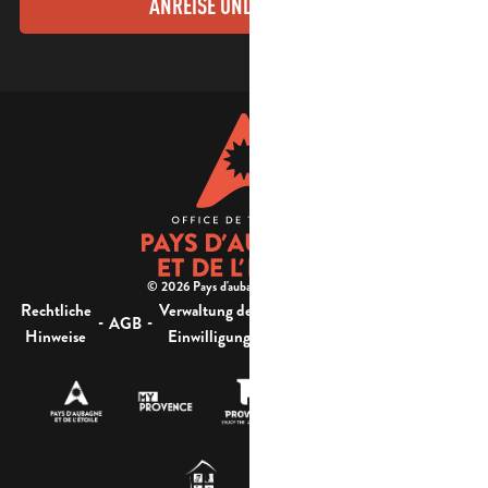
ANREISE UND KONTAKTE
© 2026 Pays d'aubagne et de l'étoile -
Rechtliche
Verwaltung der
Barrierefreiheit:
-
-
-
-
AGB
Sitemap
Hinweise
Einwilligung
nicht konform