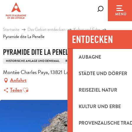
Aller
au
Suche
MENÜ
contenu
principal
Startseite
Das Gebiet entdecken
Kultur und Erbe
ENTDECKEN
Pyramide dite La Penelle
PYRAMIDE DITE LA PENELLE
AUBAGNE
HISTORISCHE ANLAGE UND DENKMAL
RELIGIÖSES ERBGUT
ANTIKE
Montée Charles Paya, 13821 La Penne-sur-Huveaune
STÄDTE UND DÖRFER
Anfahrt
Ajouter aux favoris
Teilen
REISEZIEL NATUR
KULTUR UND ERBE
PROVENZALISCHE TRA