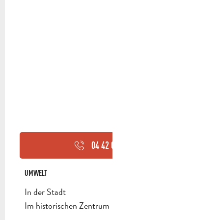
04 42 03 49
▒▒
UMWELT
UMWELT
In der Stadt
Im historischen Zentrum