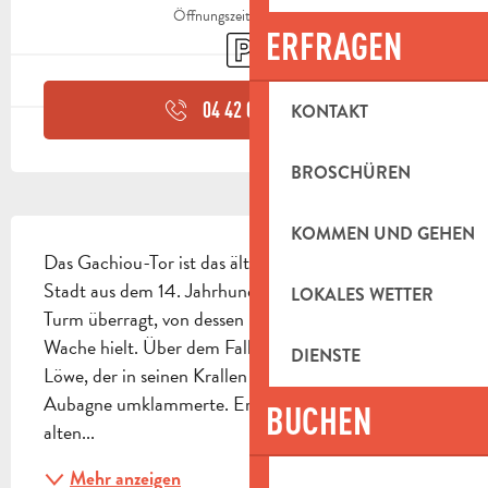
Öffnungszeiten ansehen
ERFRAGEN
Parkplatz
04 42 03 49
▒▒
KONTAKT
BROSCHÜREN
BESCHREIBUNG
KOMMEN UND GEHEN
Das Gachiou-Tor ist das älteste Überbleibsel der 
Stadt aus dem 14. Jahrhundert. Es wurde von einem 
LOKALES WETTER
Turm überragt, von dessen Spitze aus ein Wächter 
Wache hielt. Über dem Fallgitter stand ein kleiner 
DIENSTE
Löwe, der in seinen Krallen das Wappen von 
Aubagne umklammerte. Er ist der einzige Turm der 
BUCHEN
alten...
Mehr anzeigen