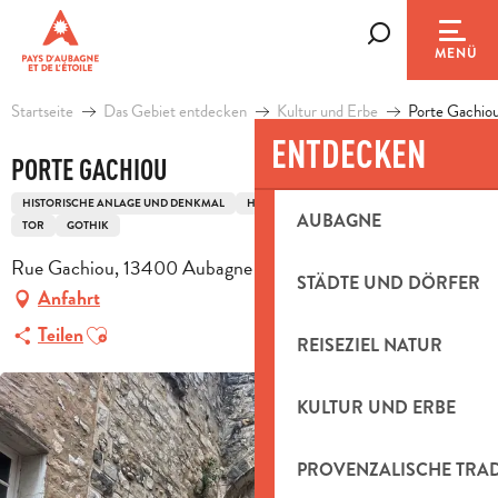
Aller
au
Suche
MENÜ
contenu
principal
Startseite
Das Gebiet entdecken
Kultur und Erbe
Porte Gachio
ENTDECKEN
PORTE GACHIOU
HISTORISCHE ANLAGE UND DENKMAL
HISTORISCHES ERBE
STADTMAUER
AUBAGNE
TOR
GOTHIK
Rue Gachiou, 13400 Aubagne
STÄDTE UND DÖRFER
Anfahrt
Ajouter aux favoris
Teilen
REISEZIEL NATUR
KULTUR UND ERBE
PROVENZALISCHE TRA