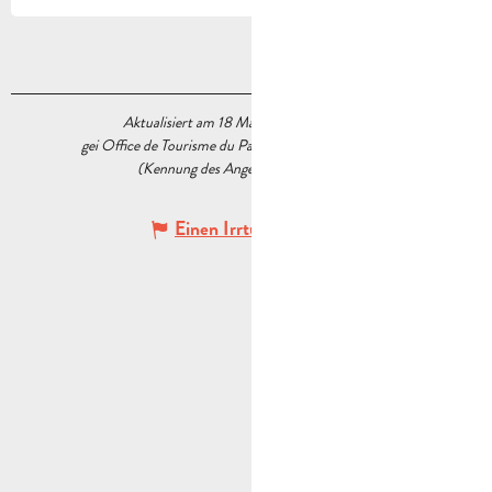
Aktualisiert am 18 März 2026 Um 15:45
gei Office de Tourisme du Pays d’Aubagne et de l’Étoile
(Kennung des Angebots :
5539207
)
Einen Irrtum angeben