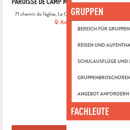
PAROISSE DE CAMP MAJOR
GRUPPEN
71 chemin de l'église, Le Charrel, 13400 Aubagne
Anfahrt
BEREICH FÜR GRUPPEN
REISEN UND AUFENTH
SCHULAUSFLÜGE UND 
GRUPPENBROSCHÜRE
ANGEBOT ANFORDERN
FACHLEUTE