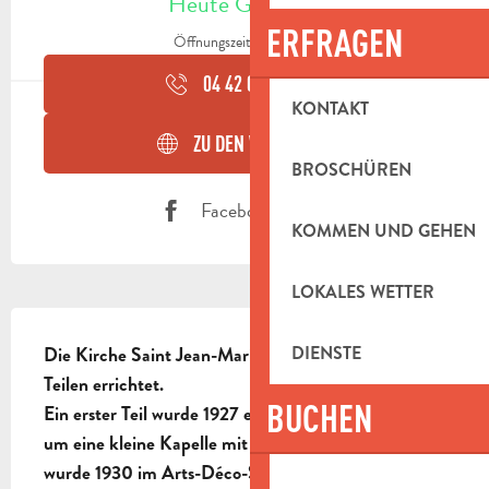
Heute Geöffnet
ERFRAGEN
Öffnungszeiten ansehen
04 42 03 12
▒▒
KONTAKT
ZU DEN WEBSEITEN
BROSCHÜREN
Facebook Seite
KOMMEN UND GEHEN
LOKALES WETTER
BESCHREIBUNG
DIENSTE
Die Kirche Saint Jean-Marie Vianney wurde in zwei 
Teilen errichtet.

BUCHEN
Ein erster Teil wurde 1927 errichtet, es handelte sich 
um eine kleine Kapelle mit einem Mittelschiff. Sie 
wurde 1930 im Arts-Déco-Stil erweitert.