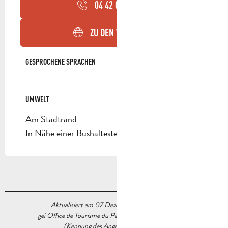
04 42 03 12
▒▒
ZU DEN WEBSEITEN
GESPROCHENE SPRACHEN
GESPROCHENE SPRACHEN
UMWELT
UMWELT
Am Stadtrand
In Nähe einer Bushaltestelle
Aktualisiert am 07 Dezember 2022 Um 16:11
gei Office de Tourisme du Pays d’Aubagne et de l’Étoile
(Kennung des Angebots :
5981609
)