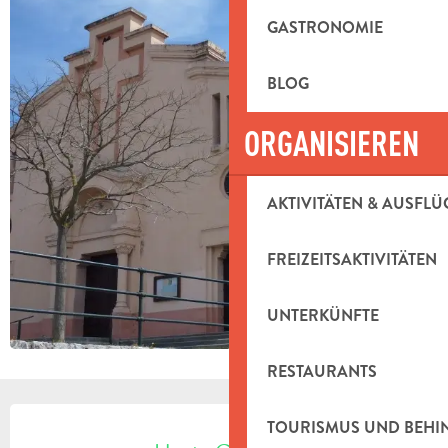
GASTRONOMIE
BLOG
ORGANISIEREN
AKTIVITÄTEN & AUSFLÜ
FREIZEITSAKTIVITÄTEN
UNTERKÜNFTE
RESTAURANTS
ÖFFNUNGSZEITEN & KONTAKTDAT
TOURISMUS UND BEH