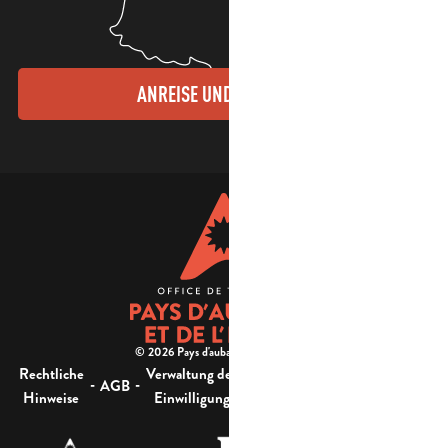
ANREISE UND KONTAKTE
© 2026 Pays d'aubagne et de l'étoile -
Rechtliche
Verwaltung der
Barrierefreiheit:
-
-
-
-
AGB
Sitemap
Hinweise
Einwilligung
nicht konform