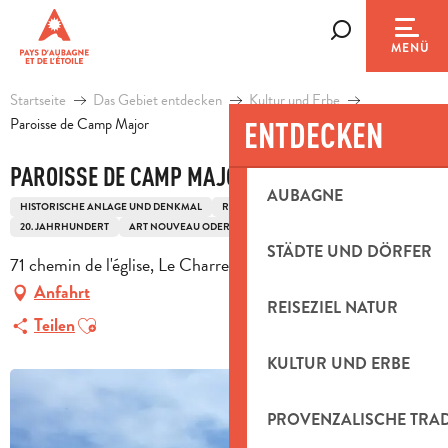
Aller
au
Suche
MENÜ
contenu
principal
Startseite
Das Gebiet entdecken
Kultur und Erbe
Paroisse de Camp Major
ENTDECKEN
PAROISSE DE CAMP MAJOR
AUBAGNE
HISTORISCHE ANLAGE UND DENKMAL
RELIGIÖSES ERBGUT
KIRCHE
20. JAHRHUNDERT
ART NOUVEAU ODER ART DÉCO
STÄDTE UND DÖRFER
71 chemin de l'église, Le Charrel, 13400 Aubagne
Anfahrt
REISEZIEL NATUR
Ajouter aux favoris
Teilen
KULTUR UND ERBE
PROVENZALISCHE TRA