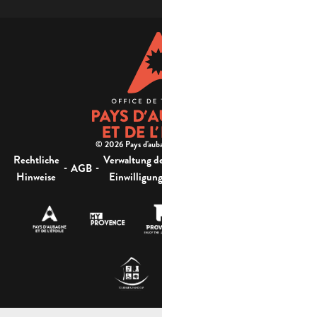
© 2026 Pays d'aubagne et de l'étoile -
Rechtliche
Verwaltung der
Barrierefreiheit:
-
-
-
-
AGB
Sitemap
Hinweise
Einwilligung
nicht konform