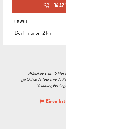
04 42 18 19
▒▒
UMWELT
UMWELT
Dorf in unter 2 km
Aktualisiert am 15 November 2022 Um 16:34
gei Office de Tourisme du Pays d’Aubagne et de l’Étoile
(Kennung des Angebots :
5538125
)
Einen Irrtum angeben