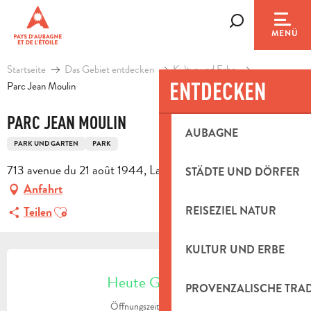
Aller
au
Suche
MENÜ
contenu
principal
Startseite
Das Gebiet entdecken
Kultur und Erbe
ENTDECKEN
Parc Jean Moulin
PARC JEAN MOULIN
AUBAGNE
PARK UND GARTEN
PARK
713 avenue du 21 août 1944, La Tourtelle, 13400 Aubagne
STÄDTE UND DÖRFER
Anfahrt
Ajouter aux favoris
REISEZIEL NATUR
Teilen
KULTUR UND ERBE
ÖFFNUNGSZEITEN & KONTAKTDAT
Heute Geöffnet
PROVENZALISCHE TRA
Öffnungszeiten ansehen