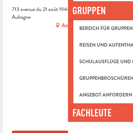
GRUPPEN
713 avenue du 21 août 1944, La Tourtelle, 13400
Aubagne
Anfahrt
BEREICH FÜR GRUPPEN
REISEN UND AUFENTH
SCHULAUSFLÜGE UND 
GRUPPENBROSCHÜRE
ANGEBOT ANFORDERN
FACHLEUTE