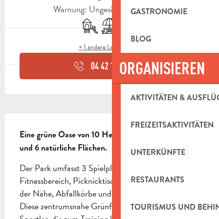
Warnung: Ungesicherte Stunden
GASTRONOMIE
Spiele für Kinder / Spielplatz
Picknickplatz
Tiere erlaubt
BLOG
+ 1 andere Leistung(en)
ORGANISIEREN
04 42 18 19
▒▒
AKTIVITÄTEN & AUSFLÜ
BESCHREIBUNG
FREIZEITSAKTIVITÄTEN
Eine grüne Oase von 10 Hektar, davon 4 angelegte 
und 6 natürliche Flächen.
UNTERKÜNFTE
Der Park umfasst 3 Spielplätze für Kinder, einen 
RESTAURANTS
Fitnessbereich, Picknicktische und Wasserstellen in 
der Nähe, Abfallkörbe und zwei Sanitäranlagen. 
Diese zentrumsnahe Grünfläche bezaubert sowohl 
TOURISMUS UND BEH
Sportler, die zum Training kommen, als auch 