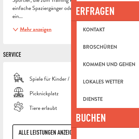
einfache Spaziergänger oder Picknicker. Sie ist auch 
ERFRAGEN
ein...
Mehr anzeigen
KONTAKT
BROSCHÜREN
SERVICE
KOMMEN UND GEHEN
Spiele für Kinder / Spielplatz
LOKALES WETTER
Picknickplatz
DIENSTE
Tiere erlaubt
BUCHEN
ALLE LEISTUNGEN ANZEIGEN