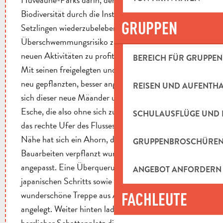
Biodiversität durch die Installation von 9000
GRUPPEN
Setzlingen wiederzubeleben, das
Überschwemmungsrisiko zu verringern und von
neuen Aktivitäten zu profitieren.
BEREICH FÜR GRUPPEN
Mit seinen freigelegten und weichen Ufern und den
neu gepflanzten, besser angepassten Arten windet
REISEN UND AUFENTH
sich dieser neue Mäander um eine wunderschöne
Esche, die also ohne sich zu bewegen vom linken auf
SCHULAUSFLÜGE UND 
das rechte Ufer des Flusses gewechselt ist! In der
Nähe hat sich ein Ahorn, der während der
GRUPPENBROSCHÜRE
Bauarbeiten verpflanzt wurde, erfolgreich
angepasst. Eine Überquerung in Form eines
ANGEBOT ANFORDERN
japanischen Schritts sowie eine Plattform und eine
wunderschöne Treppe aus Alpenholz wurden
FACHLEUTE
angelegt. Weiter hinten laden ein Spielplatz und ein
herrlicher Schattenplatz die Spaziergänger ein.