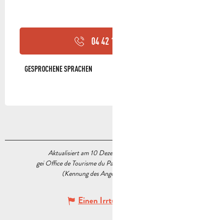
04 42 18 19
▒▒
GESPROCHENE SPRACHEN
GESPROCHENE SPRACHEN
Aktualisiert am 10 Dezember 2025 Um 16:23
gei Office de Tourisme du Pays d’Aubagne et de l’Étoile
(Kennung des Angebots :
7614462
)
Einen Irrtum angeben