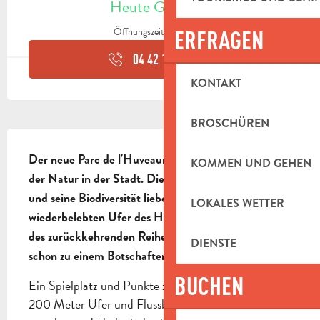
Heute Geöffnet
Öffnungszeiten ansehen
ERFRAGEN
04 42 18 19
▒▒
KONTAKT
BROSCHÜREN
BESCHREIBUNG
Der neue Parc de l'Huveaune: ein Schmuckkästchen 
KOMMEN UND GEHEN
der Natur in der Stadt. Die Aubagnais, die den Fluss 
und seine Biodiversität lieben, können die 
LOKALES WETTER
wiederbelebten Ufer des Huveaune unter dem Auge 
des zurückkehrenden Reihers entdecken, der fast 
DIENSTE
schon zu einem Botschafter des Ortes geworden ist!
BUCHEN
Ein Spielplatz und Punkte zur Naturbeobachtung . 
200 Meter Ufer und Flussbett des Huveaune neu 