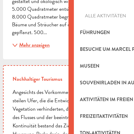
gestaltet und ökologisch wiederhergestellt. Mehr als 
5.000 Quadratmeter entsiegelte Fläche. Mehr als 
ALLE AKTIVITÄTEN
8.000 Quadratmeter begrünte Flächen. 10.000 
Bäume und Sträucher auf dem gesamten Gelände 
gepflanzt. 500...
FÜHRUNGEN
Mehr anzeigen
BESUCHE UM MARCEL 
MUSEEN
Nachhaltiger Tourismus
SOUVENIRLADEN IN A
Angesichts des Vorkommens invasiver Arten, der
AKTIVITÄTEN IM FREIEN
steilen Ufer, die die Entwicklung einer angepassten
Vegetation verhinderten, des schlechten Zustands
FREIZEITAKTIVITÄTEN
des Flusses und der beeinträchtigten ökologischen
Kontinuität bestand das Ziel des Projekts des neuen
TON-AKTIVITÄTEN
Huveaune-Parks darin, den Fluss und seine