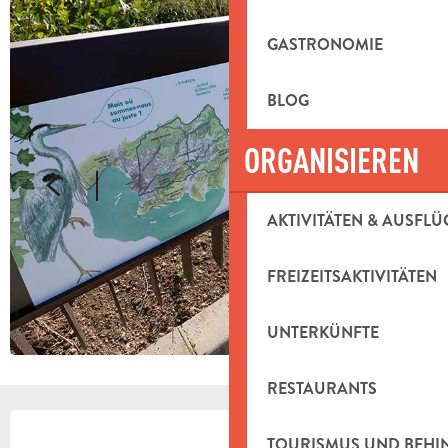
GASTRONOMIE
BLOG
ORGANISIEREN
AKTIVITÄTEN & AUSFLÜ
FREIZEITSAKTIVITÄTEN
UNTERKÜNFTE
RESTAURANTS
ÖFFNUNGSZEITEN & KONTAKTDAT
TOURISMUS UND BEH