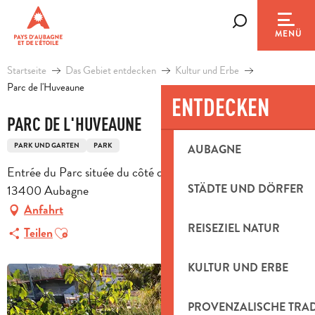
Aller
au
Suche
MENÜ
contenu
principal
Startseite
Das Gebiet entdecken
Kultur und Erbe
Parc de l'Huveaune
ENTDECKEN
PARC DE L'HUVEAUNE
PARK UND GARTEN
PARK
AUBAGNE
Entrée du Parc située du côté du ruisseau des Lignières,
13400 Aubagne
STÄDTE UND DÖRFER
Anfahrt
REISEZIEL NATUR
Ajouter aux favoris
Teilen
KULTUR UND ERBE
PROVENZALISCHE TRA