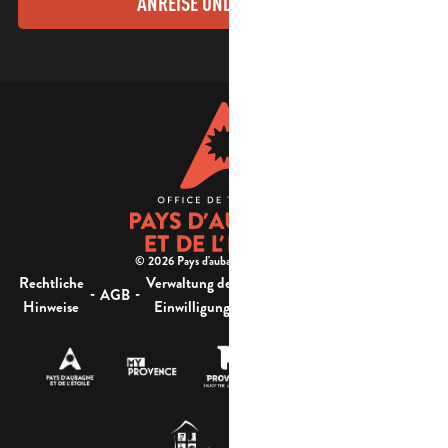
ANREISE UND KONTAKTE
© 2026 Pays d'aubagne et de l'étoile -
Rechtliche
Verwaltung der
Barrierefreiheit:
-
-
-
-
AGB
Sitemap
Hinweise
Einwilligung
nicht konform