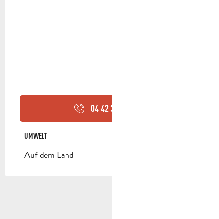
04 42 32 63
▒▒
UMWELT
UMWELT
Auf dem Land