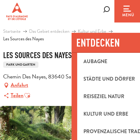
Aller
au
Suche
MENÜ
contenu
principal
Startseite
Das Gebiet entdecken
Kultur und Erbe
Les Sources des Nayes
ENTDECKEN
LES SOURCES DES NAYES
AUBAGNE
PARK UND GARTEN
Chemin Des Nayes, 83640 Saint-Zacharie
STÄDTE UND DÖRFER
Anfahrt
Ajouter aux favoris
Teilen
REISEZIEL NATUR
KULTUR UND ERBE
PROVENZALISCHE TRA