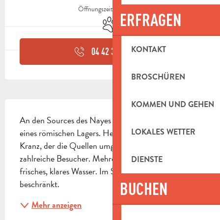
Öffnungszeiten ansehen
ERFRAGEN
Tiere erlaubt
KONTAKT
04 42 32 63
▒▒
BROSCHÜREN
BESCHREIBUNG
KOMMEN UND GEHEN
An den Sources des Nayes befanden sich die Spuren 
LOKALES WETTER
eines römischen Lagers. Heute empfängt der grüne 
Kranz, der die Quellen umgibt, jeden Sonntag 
zahlreiche Besucher. Mehrere Quellen bieten 
DIENSTE
frisches, klares Wasser. Im Sommer ist der Zugang 
beschränkt.
BUCHEN
Mehr anzeigen