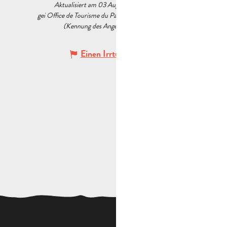
Aktualisiert am 03 August 2026 Um 14:16
gei Office de Tourisme du Pays d’Aubagne et de l’Étoile
(Kennung des Angebots :
5538957
)
Einen Irrtum angeben